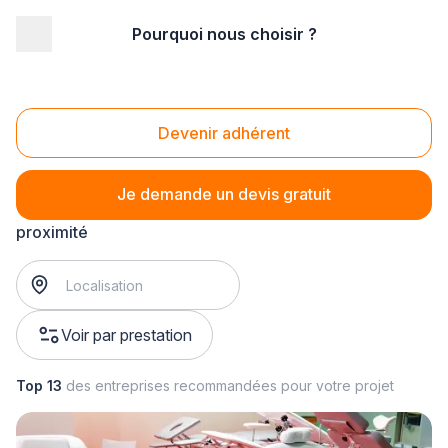
Pourquoi nous choisir ?
Accueil
/
Agencement intérieur
/
Mobilier
/
vente de table
Vente de table
Devenir adhérent
Je demande un devis gratuit
vente de table
? Trouvez votre fabricant de meuble à
proximité
Voir par prestation
Top 13
des entreprises recommandées pour votre projet