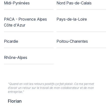
Midi-Pyrénées
Nord Pas-de-Calais
PACA - Provence Alpes
Pays-de-la-Loire
Côte d'Azur
Picardie
Poitou-Charentes
Rhône-Alpes
“Quand on voit les retours positifs ça fait plaisir. Ca me permet
d’avoir un retour sur le travail de mon collaborateur et de mon
entreprise.”
Florian