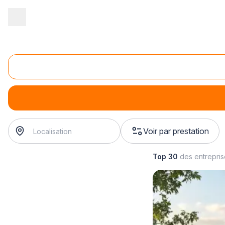
Accueil
/
Gros œuvre
/
Construction
/
construction de maison
/
c
Construction de maison bioclimatique
construction de maison bioclimatique
? Trouvez votre con
Voir par prestation
Top 30
des entrepri