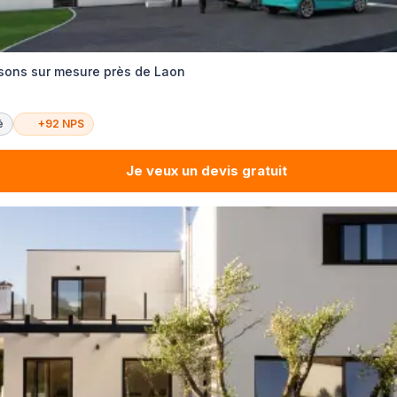
sons sur mesure près de Laon
é
+92 NPS
Je veux un devis gratuit