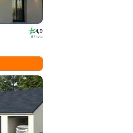
4,9
61 avis