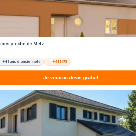
isons proche de Metz
+41 ans d'ancienneté
+41 NPS
Je veux un devis gratuit