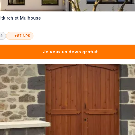
ltkirch et Mulhouse
té
+87 NPS
Je veux un devis gratuit