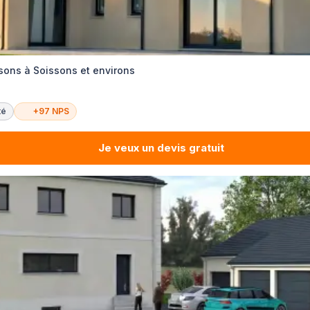
sons à Soissons et environs
té
+97 NPS
Je veux un devis gratuit