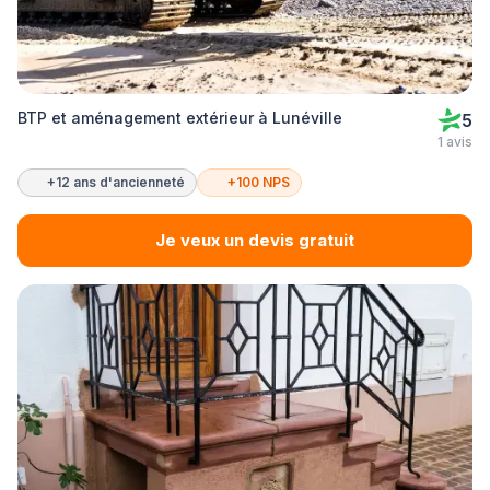
BTP et aménagement extérieur à Lunéville
5
1 avis
+12 ans d'ancienneté
+100 NPS
Je veux un devis gratuit