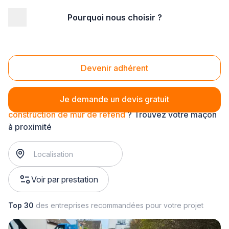
Pourquoi nous choisir ?
Accueil
/
Gros œuvre
/
Maçonnerie
/
construction de mur
/
construction de mur de refend
Construction de mur de refend
Devenir adhérent
Je demande un devis gratuit
construction de mur de refend
? Trouvez votre maçon
à proximité
Voir par prestation
Top 30
des entreprises recommandées pour votre projet