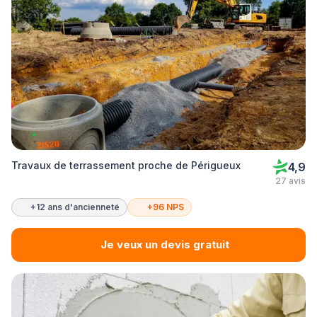
Travaux de terrassement proche de Périgueux
4,9
27 avis
+12 ans d'ancienneté
+96 NPS
Je veux un devis gratuit