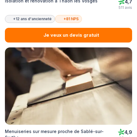
Isolation et rénovation à Thaon les Vosges
4,7
511 avis
+12 ans d'ancienneté
+81 NPS
Je veux un devis gratuit
Menuiseries sur mesure proche de Sablé-sur-
4,9