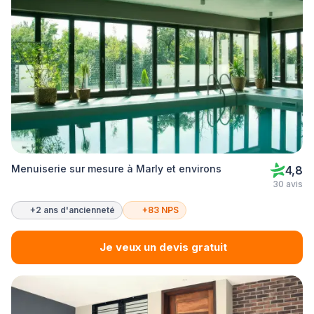
Menuiserie sur mesure à Marly et environs
4,8
30 avis
+2 ans d'ancienneté
+83 NPS
Je veux un devis gratuit