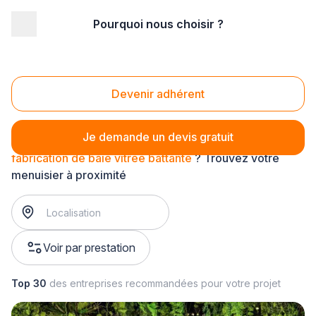
Pourquoi nous choisir ?
Accueil
/
Second œuvre
/
Menuiserie
/
fabrication de baie vitrée
/
fabrication de baie vitrée battante
Fabrication de baie vitrée battante
Devenir adhérent
Je demande un devis gratuit
fabrication de baie vitrée battante
? Trouvez votre
menuisier à proximité
Voir par prestation
Top 30
des entreprises recommandées pour votre projet