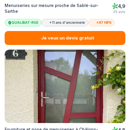
Menuiseries sur mesure proche de Sablé-sur-
4,9
Sarthe
35 avis
QUALIBAT-RGE
+11 ans d'ancienneté
+97 NPS
Je veux un devis gratuit
Fourniture et pose de menuiseries à Châlons-