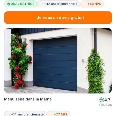
QUALIBAT-RGE
+42 ans d'ancienneté
+68 NPS
Je veux un devis gratuit
Menuiserie dans la Marne
4,7
484 avis
+14 ans d'ancienneté
+77 NPS