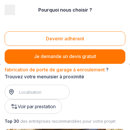
Pourquoi nous choisir ?
Accueil
/
Second œuvre
/
Menuiserie
/
fabrication de porte de garage
/
fabrication de porte de garage à enroulement
Devenir adhérent
Fabrication de porte de garage à enroulement
Je demande un devis gratuit
fabrication de porte de garage à enroulement
?
Trouvez votre menuisier à proximité
Voir par prestation
Top 30
des entreprises recommandées pour votre projet