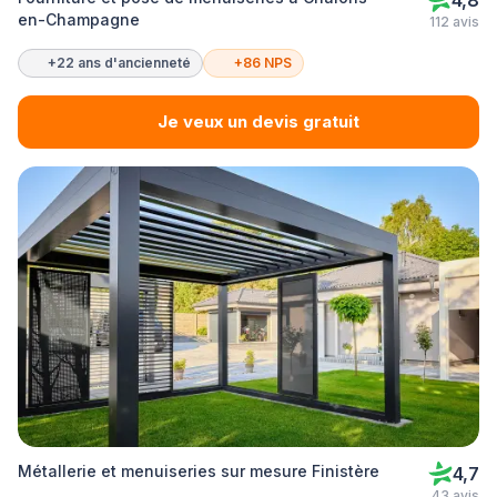
4,8
en-Champagne
112 avis
+22 ans d'ancienneté
+86 NPS
Je veux un devis gratuit
Métallerie et menuiseries sur mesure Finistère
4,7
43 avis