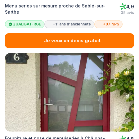
Menuiseries sur mesure proche de Sablé-sur-
4,9
Sarthe
35 avis
QUALIBAT-RGE
+11 ans d'ancienneté
+97 NPS
Je veux un devis gratuit
Fourniture et pose de menuiseries à Châlons-