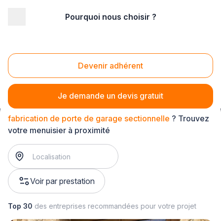
Pourquoi nous choisir ?
Accueil
/
Second œuvre
/
Menuiserie
/
fabrication de porte de garage
/
fabrication de porte de garage sectionnelle
Devenir adhérent
Fabrication de porte de garage sectionnelle
Je demande un devis gratuit
fabrication de porte de garage sectionnelle
? Trouvez
votre menuisier à proximité
Voir par prestation
Top 30
des entreprises recommandées pour votre projet