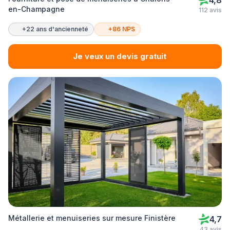
4,8
en-Champagne
112 avis
+22 ans d'ancienneté
+86 NPS
Je veux un devis gratuit
Métallerie et menuiseries sur mesure Finistère
4,7
43 avis