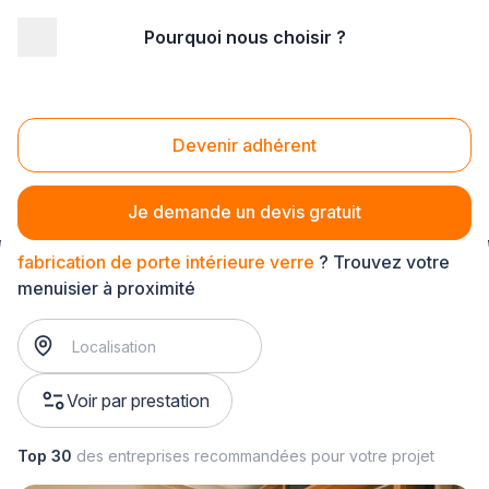
Pourquoi nous choisir ?
Accueil
/
Second œuvre
/
Menuiserie
/
fabrication de porte intérieure
/
fabrication de porte intérieure verre
Devenir adhérent
Fabrication de porte intérieure verre
Je demande un devis gratuit
fabrication de porte intérieure verre
? Trouvez votre
menuisier à proximité
Voir par prestation
Top 30
des entreprises recommandées pour votre projet