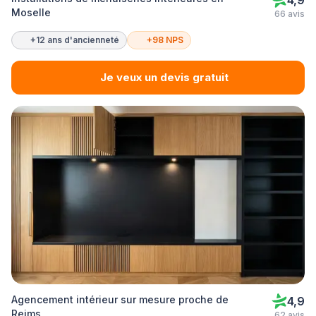
4,9
Moselle
66 avis
+12 ans d'ancienneté
+98 NPS
Je veux un devis gratuit
Agencement intérieur sur mesure proche de
4,9
Reims
62 avis