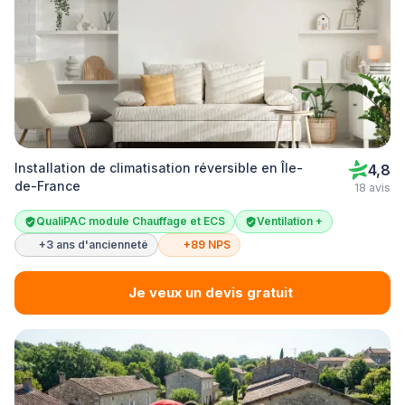
Installation de climatisation réversible en Île-
4,8
de-France
18 avis
QualiPAC module Chauffage et ECS
Ventilation +
+3 ans d'ancienneté
+89 NPS
Je veux un devis gratuit