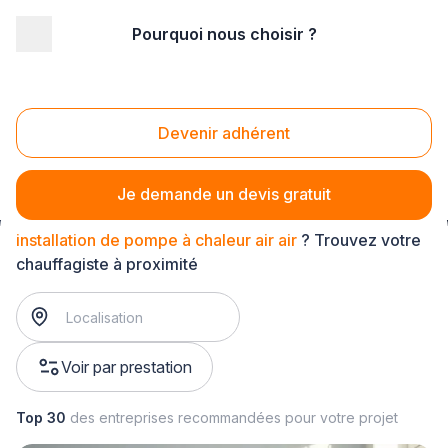
Pourquoi nous choisir ?
Accueil
/
Second œuvre
/
Chauffage
/
installation de pompe à chaleur
/
installation de pompe à chaleur air air
Devenir adhérent
Installation de pompe à chaleur air air
Je demande un devis gratuit
installation de pompe à chaleur air air
? Trouvez votre
chauffagiste à proximité
Voir par prestation
Top 30
des entreprises recommandées pour votre projet