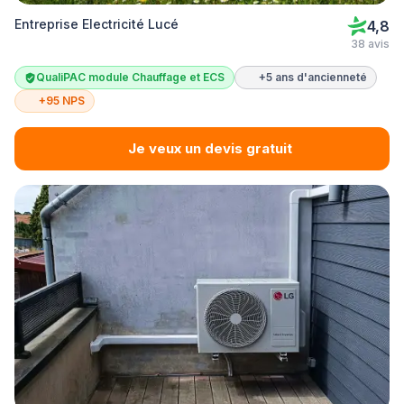
Entreprise Electricité Lucé
4,8
38 avis
QualiPAC module Chauffage et ECS
+5 ans d'ancienneté
+95 NPS
Je veux un devis gratuit