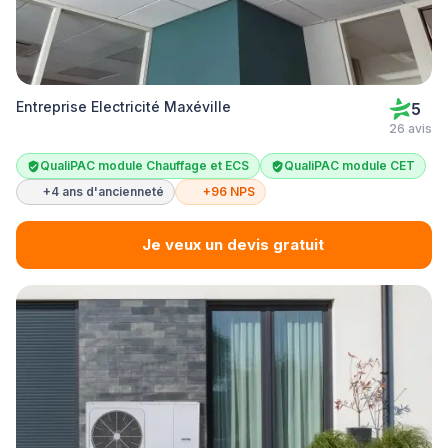
Entreprise Electricité Maxéville
5
26 avis
QualiPAC module Chauffage et ECS
QualiPAC module CET
+4 ans d'ancienneté
+96 NPS
Je veux un devis gratuit