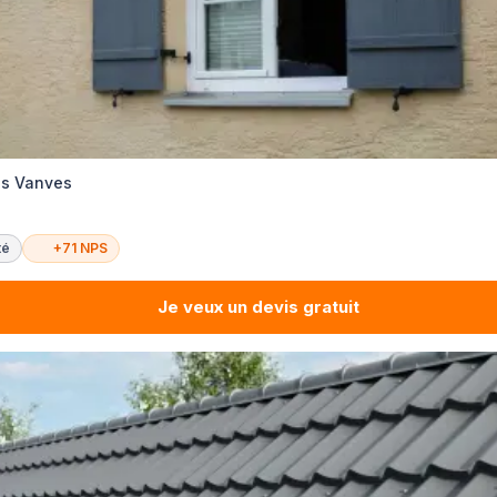
es Vanves
té
+71 NPS
Je veux un devis gratuit