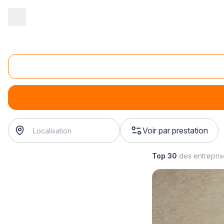
Accueil
/
Second œuvre
/
Fermetures
/
installation de porte d'ent
Installation de porte d'entrée pvc
installation de porte d'entrée pvc
? Trouvez votre poseur
Voir par prestation
Top 30
des entrepri