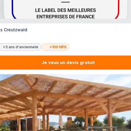
es Creutzwald
+3 ans d'ancienneté
+100 NPS
Je veux un devis gratuit