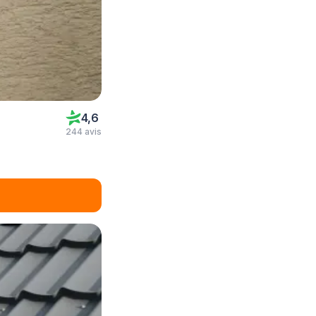
4,6
244 avis