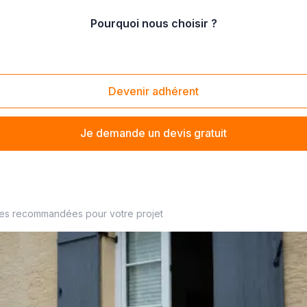
Pourquoi nous choisir ?
rée
/
installation de porte d'entrée pvc
Devenir adhérent
Je demande un devis gratuit
 de fermeture à proximité
ses recommandées pour votre projet