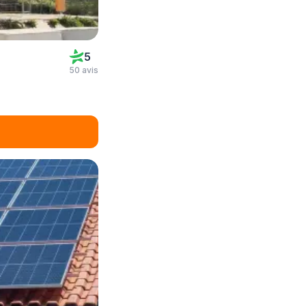
5
50 avis