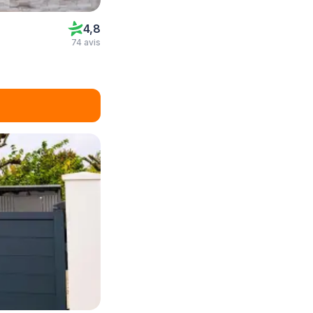
4,8
74 avis