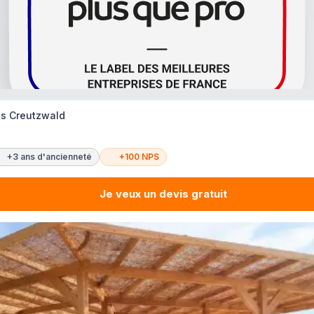
es Creutzwald
+3 ans d'ancienneté
+100 NPS
Je veux un devis gratuit