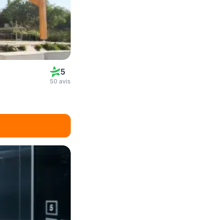
5
50 avis