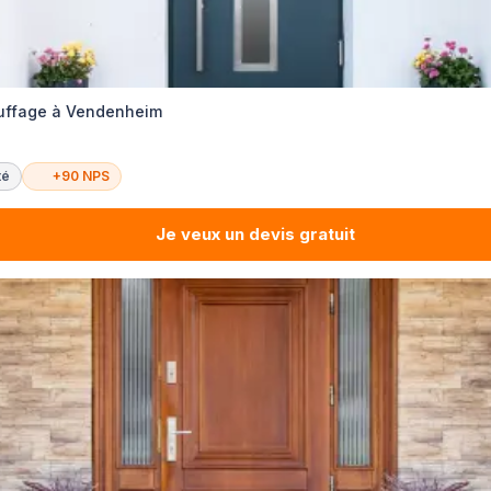
auffage à Vendenheim
té
+90 NPS
Je veux un devis gratuit