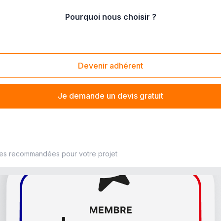
Pourquoi nous choisir ?
arage
/
installation de porte de garage acier
Devenir adhérent
Je demande un devis gratuit
eur de fermeture à proximité
ses recommandées pour votre projet