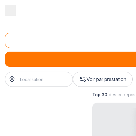
Accueil
/
Second œuvre
/
Fermetures
/
installation de porte de g
Installation de porte de garage acier
installation de porte de garage acier
? Trouvez votre pos
Voir par prestation
Top 30
des entrepri