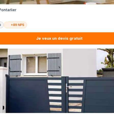
Pontarlier
é
+89 NPS
Je veux un devis gratuit