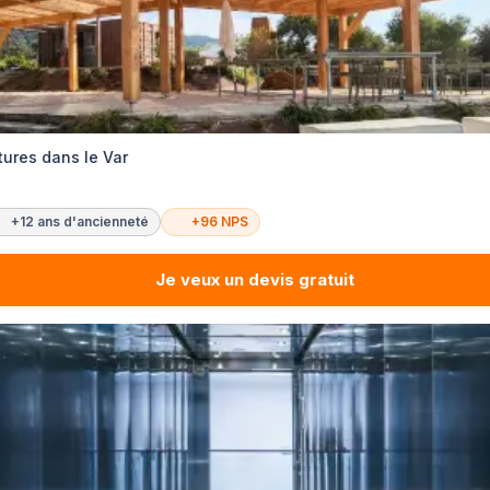
tures dans le Var
+12 ans d'ancienneté
+96 NPS
Je veux un devis gratuit