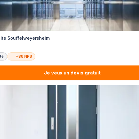
ilité Souffelweyersheim
té
+86 NPS
Je veux un devis gratuit