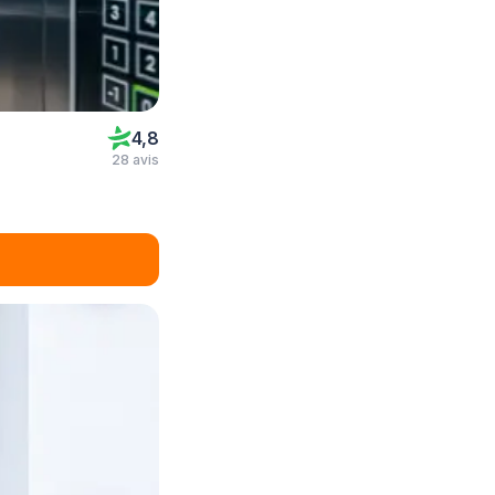
4,8
28 avis