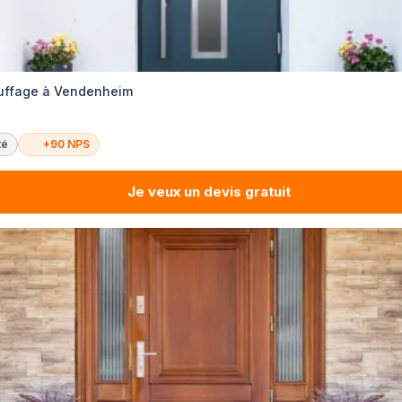
auffage à Vendenheim
té
+90 NPS
Je veux un devis gratuit