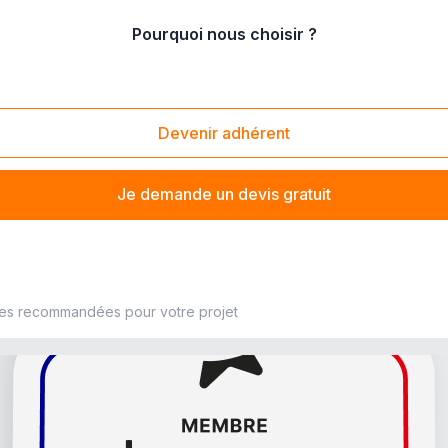
Pourquoi nous choisir ?
arage
/
installation de porte de garage aluminium
Devenir adhérent
Je demande un devis gratuit
 poseur de fermeture à proximité
ses recommandées pour votre projet