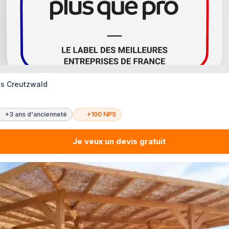
es Creutzwald
+3 ans d'ancienneté
+100 NPS
Je veux un devis gratuit