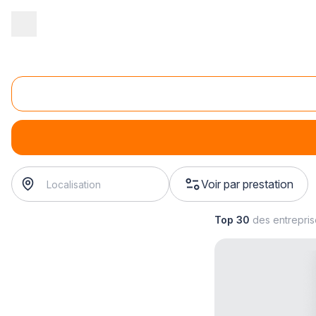
Accueil
/
Second œuvre
/
Fermetures
/
installation de porte de g
Installation de porte de garage aluminium
installation de porte de garage aluminium
? Trouvez votre
Voir par prestation
Top 30
des entrepri