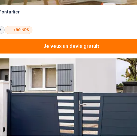
Pontarlier
é
+89 NPS
Je veux un devis gratuit