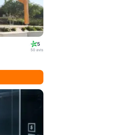
5
50 avis