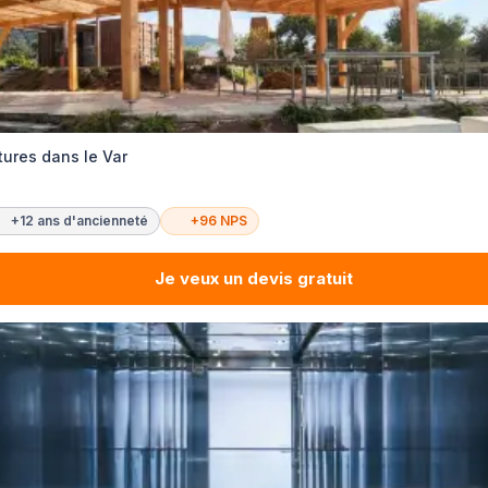
tures dans le Var
+12 ans d'ancienneté
+96 NPS
Je veux un devis gratuit