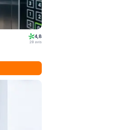
4,8
28 avis