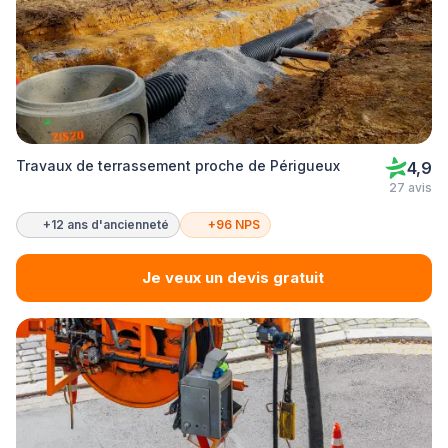
Travaux de terrassement proche de Périgueux
4,9
27 avis
+12 ans d'ancienneté
+96 NPS
Je veux un devis gratuit