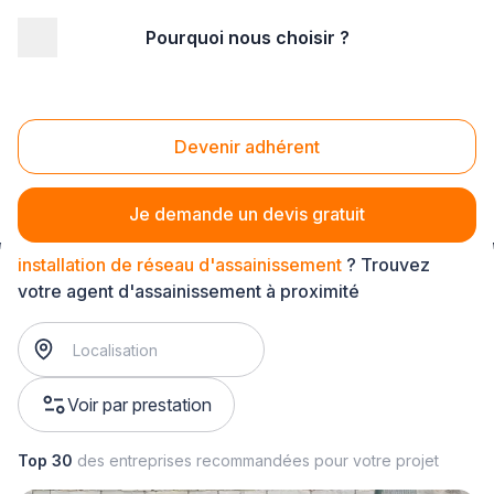
Pourquoi nous choisir ?
Accueil
/
Gros œuvre
/
Assainissement
/
réseau d'assainissement
/
installation de réseau d'assainissement
Devenir adhérent
Installation de réseau d'assainissement
Je demande un devis gratuit
installation de réseau d'assainissement
? Trouvez
votre agent d'assainissement à proximité
Voir par prestation
Top 30
des entreprises recommandées pour votre projet