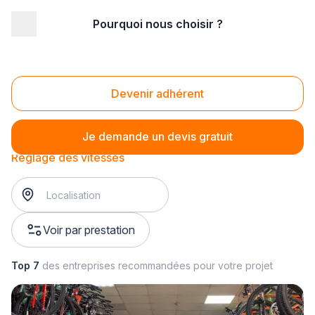
Pourquoi nous choisir ?
Accueil
/
Magasin - commerce
/
Magasin de cycle
/
Entretien de vélo
/
Réglage des vitesses
Réglage des vitesses
Devenir adhérent
Je demande un devis gratuit
Réglage des vitesses
Voir par prestation
Top 7
des entreprises recommandées pour votre projet