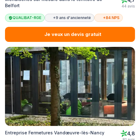
4,7
Belfort
44 avis
QUALIBAT-RGE
+9 ans d'ancienneté
+84 NPS
Je veux un devis gratuit
Entreprise Fermetures Vandœuvre-lès-Nancy
4,8
81 avis