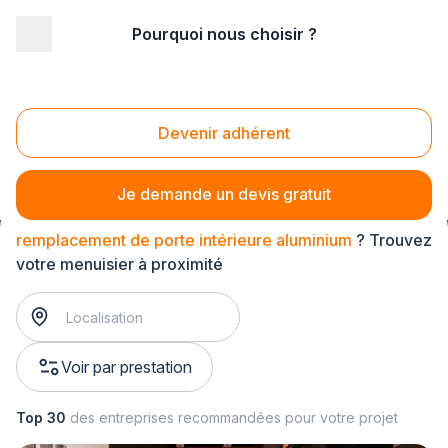
Pourquoi nous choisir ?
Accueil
/
Second œuvre
/
Menuiserie
/
remplacement de porte intérieure
/
remplacement de porte intérieure aluminium
Devenir adhérent
Remplacement de porte intérieure aluminium
Je demande un devis gratuit
remplacement de porte intérieure aluminium
? Trouvez
votre menuisier à proximité
Voir par prestation
Top 30
des entreprises recommandées pour votre projet