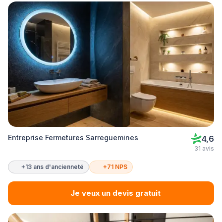
Entreprise Fermetures Sarreguemines
4,6
31 avis
+13 ans d'ancienneté
+71 NPS
Je veux un devis gratuit