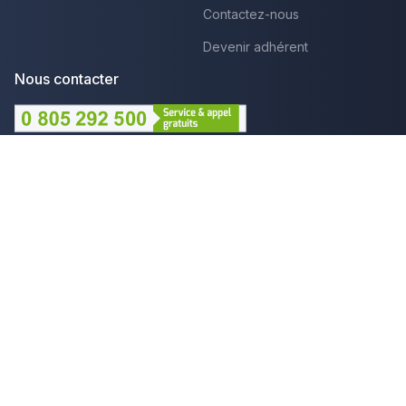
Contactez-nous
Devenir adhérent
Nous contacter
Lundi au Vendredi :
09h - 12h et 14h - 18h
Par mail
Plus que pro c'est aussi :
Mentions légales
CGU - Avis
Politique de confidentialité
Gestion des cookies