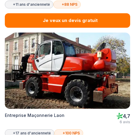
+11 ans d'ancienneté
+88 NPS
Je veux un devis gratuit
Entreprise Maçonnerie Laon
4,7
6 avis
+17 ans d'ancienneté
+100 NPS