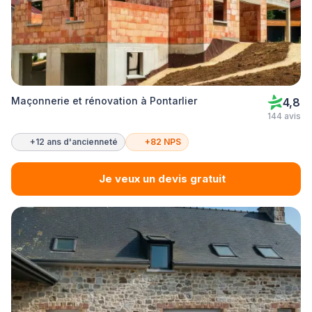
Maçonnerie et rénovation à Pontarlier
4,8
144 avis
+12 ans d'ancienneté
+82 NPS
Je veux un devis gratuit