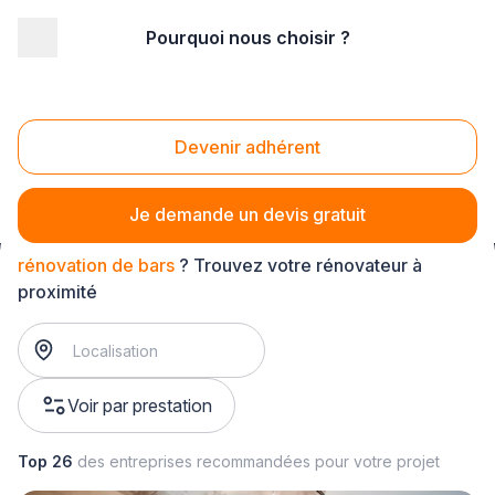
Pourquoi nous choisir ?
Accueil
/
Gros œuvre
/
Rénovation bâtiment
/
rénovation de bâtiment public et professionnel
/
rénovation de bars
Devenir adhérent
Rénovation de bars
Je demande un devis gratuit
rénovation de bars
? Trouvez votre rénovateur à
proximité
Voir par prestation
Top 26
des entreprises recommandées pour votre projet