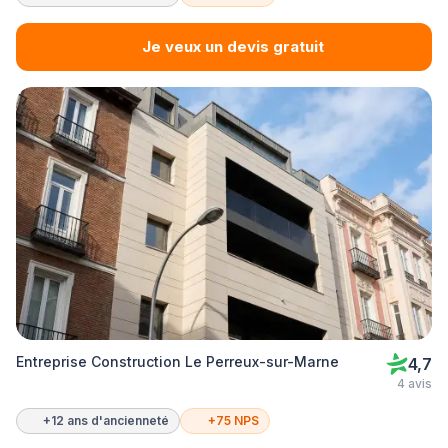
Je veux un devis gratuit
Entreprise Construction Le Perreux-sur-Marne
4,7
4 avis
+12 ans d'ancienneté
+75 NPS