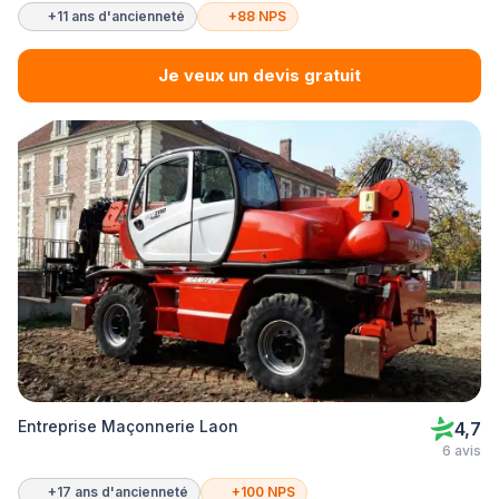
+11 ans d'ancienneté
+88 NPS
Je veux un devis gratuit
Entreprise Maçonnerie Laon
4,7
6 avis
+17 ans d'ancienneté
+100 NPS