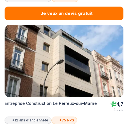
Je veux un devis gratuit
Entreprise Construction Le Perreux-sur-Marne
4,7
4 avis
+12 ans d'ancienneté
+75 NPS