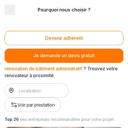
Pourquoi nous choisir ?
Accueil
/
Gros œuvre
/
Rénovation bâtiment
/
rénovation de bâtiment public et professionnel
/
rénovation de bâtiment administratif
Devenir adhérent
Rénovation de bâtiment administratif
Je demande un devis gratuit
rénovation de bâtiment administratif
? Trouvez votre
rénovateur à proximité
Voir par prestation
Top 26
des entreprises recommandées pour votre projet