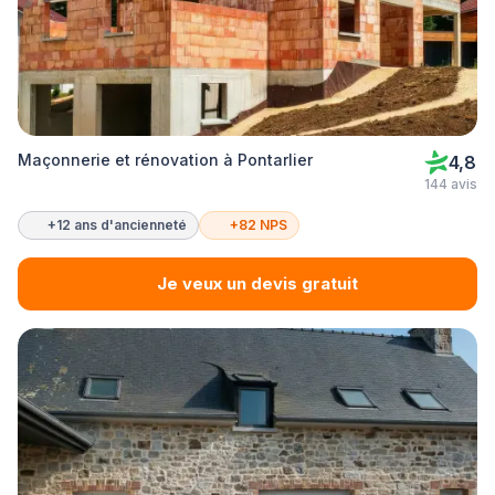
Maçonnerie et rénovation à Pontarlier
4,8
144 avis
+12 ans d'ancienneté
+82 NPS
Je veux un devis gratuit