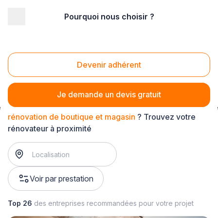
Pourquoi nous choisir ?
Accueil
/
Gros œuvre
/
Rénovation bâtiment
/
rénovation de bâtiment public et professionnel
/
rénovation de boutique et magasin
Devenir adhérent
Rénovation de boutique et magasin
Je demande un devis gratuit
rénovation de boutique et magasin
? Trouvez votre
rénovateur à proximité
Voir par prestation
Top 26
des entreprises recommandées pour votre projet