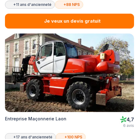
+11 ans d'ancienneté
+88 NPS
Je veux un devis gratuit
Entreprise Maçonnerie Laon
4,7
6 avis
+17 ans d'ancienneté
+100 NPS