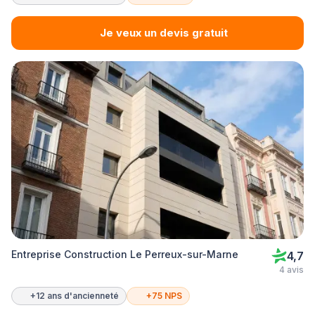
Je veux un devis gratuit
Entreprise Construction Le Perreux-sur-Marne
4,7
4 avis
+12 ans d'ancienneté
+75 NPS