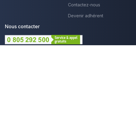
Contactez-nous
Devenir adhérent
Nous contacter
Lundi au Vendredi :
09h - 12h et 14h - 18h
Par mail
Plus que pro c'est aussi :
Mentions légales
CGU - Avis
Politique de confidentialité
Gestion des cookies