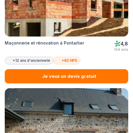
Maçonnerie et rénovation à Pontarlier
4,8
144 avis
+12 ans d'ancienneté
+82 NPS
Je veux un devis gratuit