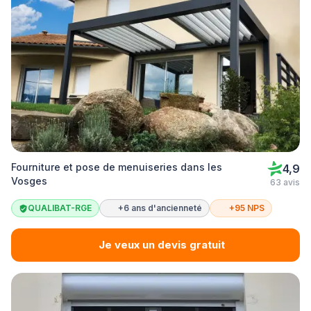
Fourniture et pose de menuiseries dans les
4,9
Vosges
63 avis
QUALIBAT-RGE
+6 ans d'ancienneté
+95 NPS
Je veux un devis gratuit