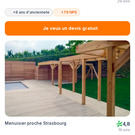
29 avis
+8 ans d'ancienneté
+79 NPS
Je veux un devis gratuit
Menuisier proche Strasbourg
4,8
19 avis