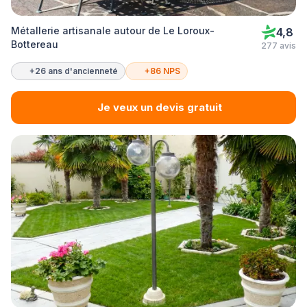
Métallerie artisanale autour de Le Loroux-
4,8
Bottereau
277 avis
+26 ans d'ancienneté
+86 NPS
Je veux un devis gratuit