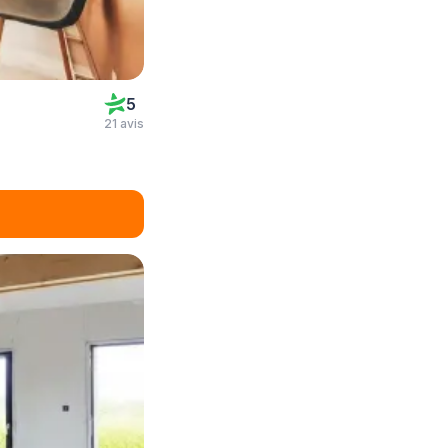
5
21 avis