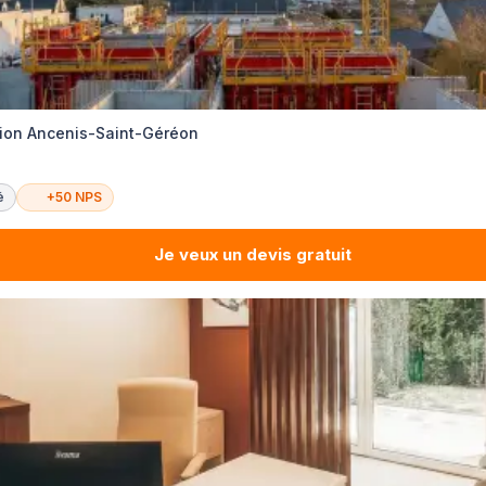
tion Ancenis-Saint-Géréon
é
+50 NPS
Je veux un devis gratuit