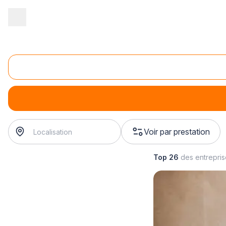
Accueil
/
Gros œuvre
/
Rénovation bâtiment
/
rénovation de bâtime
Rénovation d'EHPAD
rénovation d'EHPAD
? Trouvez votre rénovateur à proxim
Voir par prestation
Top 26
des entrepri