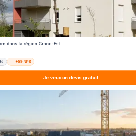
re dans la région Grand-Est
té
+59 NPS
Je veux un devis gratuit