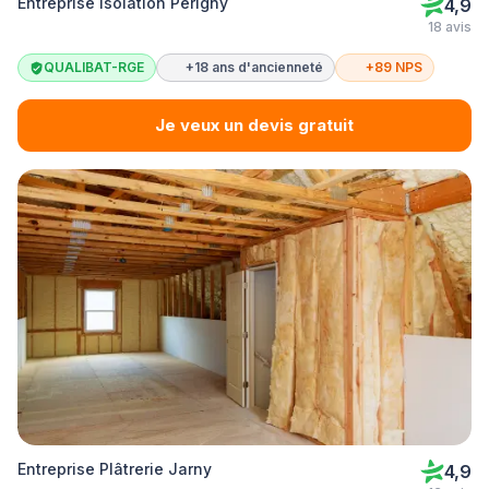
Entreprise Isolation Périgny
4,9
18 avis
QUALIBAT-RGE
+18 ans d'ancienneté
+89 NPS
Je veux un devis gratuit
Entreprise Plâtrerie Jarny
4,9