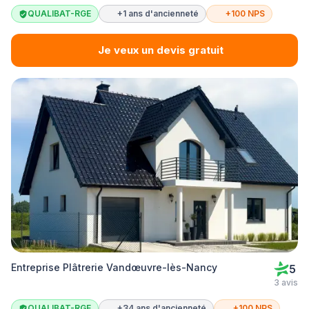
QUALIBAT-RGE
+1 ans d'ancienneté
+100 NPS
Je veux un devis gratuit
Entreprise Plâtrerie Vandœuvre-lès-Nancy
5
3 avis
QUALIBAT-RGE
+34 ans d'ancienneté
+100 NPS