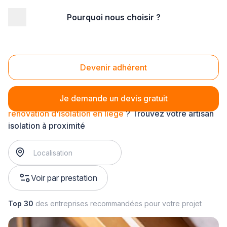
Pourquoi nous choisir ?
Accueil
/
Second œuvre
/
Isolation
/
rénovation d'isolation
/
rénovation d'isolation en liège
Rénovation d'isolation en liège
Devenir adhérent
Je demande un devis gratuit
rénovation d'isolation en liège
? Trouvez votre artisan
isolation à proximité
Voir par prestation
Top 30
des entreprises recommandées pour votre projet