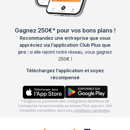
Gagnez 250€* pour vos bons plans !
Recommandez une entreprise que vous
appréciez via l’application Club Plus que
pro :
si elle rejoint notre réseau, vous gagnez
250€ !
Téléchargez l’application et soyez
récompensé
* Eligible au paiement dès l'intégration définitive de
l'entreprise recommandée au réseau Plus que pro. Voir
modalités complètes dans nos
conditions générales
.