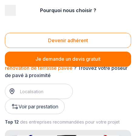
Pourquoi nous choisir ?
Accueil
/
Aménagement extérieur
/
Pavage
/
rénovation de pavage
/
rénovation de terrasse pavée
Rénovation de terrasse pavée
Devenir adhérent
Je demande un devis gratuit
rénovation de terrasse pavée
? Trouvez votre poseur
de pavé à proximité
Voir par prestation
Top 12
des entreprises recommandées pour votre projet