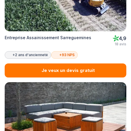
Entreprise Assainissement Sarreguemines
4,9
18 avis
+2 ans d'ancienneté
+93 NPS
Je veux un devis gratuit