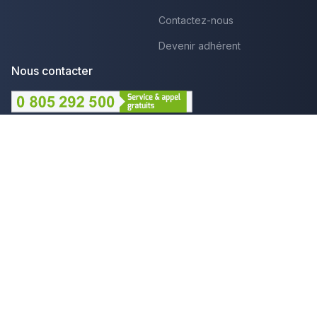
Contactez-nous
Devenir adhérent
Nous contacter
Lundi au Vendredi :
09h - 12h et 14h - 18h
Par mail
Plus que pro c'est aussi :
Mentions légales
CGU - Avis
Politique de confidentialité
Gestion des cookies