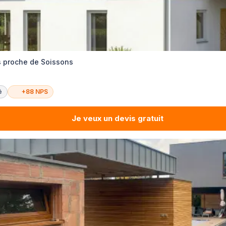
s proche de Soissons
é
+88 NPS
Je veux un devis gratuit