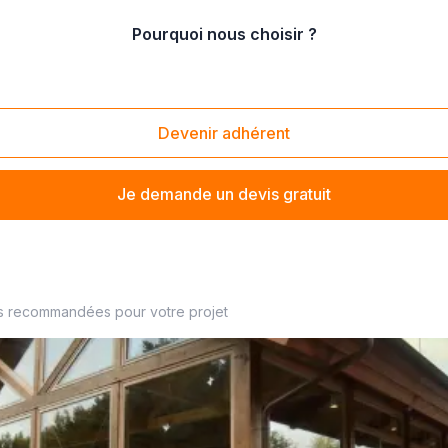
Pourquoi nous choisir ?
e charpente industrielle
Devenir adhérent
Je demande un devis gratuit
er à proximité
s recommandées pour votre projet