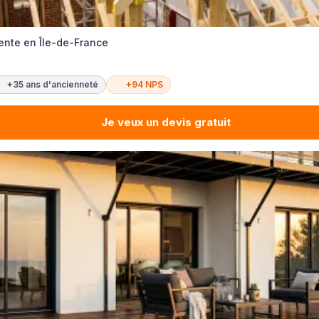
ente en Île-de-France
+35 ans d'ancienneté
+94 NPS
Je veux un devis gratuit