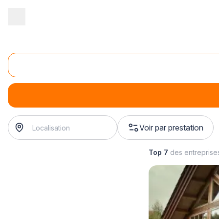
Accueil
/
Gros œuvre
/
Charpente
/
vente de charpente
/
vente d
Vente de charpente industrielle
vente de charpente industrielle
? Trouvez votre charpenti
Voir par prestation
Top 7
des entreprise