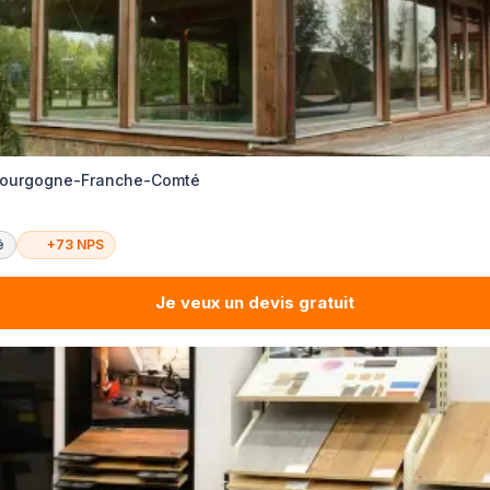
Bourgogne-Franche-Comté
é
+73 NPS
Je veux un devis gratuit