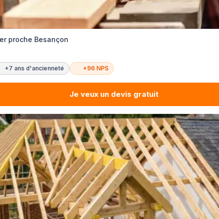
ier proche Besançon
+7 ans d'ancienneté
+96 NPS
Je veux un devis gratuit