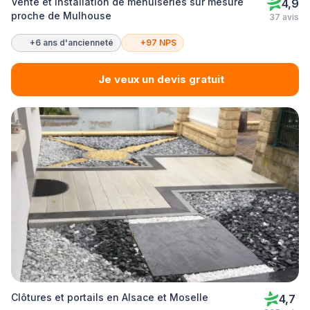
Vente et installation de menuiseries sur mesure
4,9
proche de Mulhouse
37 avis
+6 ans d'ancienneté
+97 NPS
Je veux un devis gratuit
Clôtures et portails en Alsace et Moselle
4,7