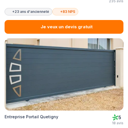
235 avis
+23 ans d'ancienneté
+83 NPS
Je veux un devis gratuit
Entreprise Portail Quetigny
5
18 avis