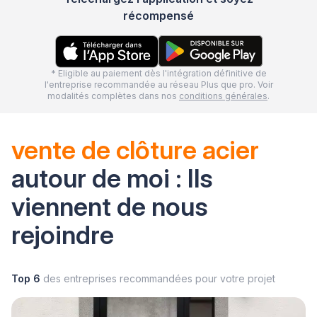
récompensé
* Eligible au paiement dès l'intégration définitive de
l'entreprise recommandée au réseau Plus que pro. Voir
modalités complètes dans nos
conditions générales
.
vente de clôture acier
autour de moi : Ils
viennent de nous
rejoindre
Top 6
des entreprises recommandées pour votre projet