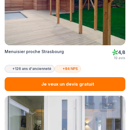
Menuisier proche Strasbourg
4,8
19 avis
+126 ans d'ancienneté
+84 NPS
Je veux un devis gratuit