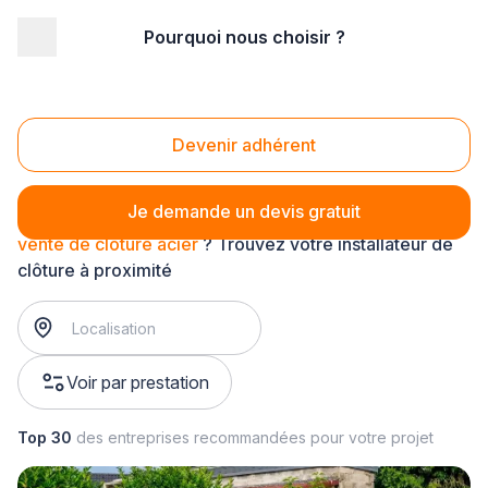
Pourquoi nous choisir ?
Accueil
/
Aménagement extérieur
/
Clôture
/
vente de clôture
/
vente de clôture acier
Vente de clôture acier
Devenir adhérent
Je demande un devis gratuit
vente de clôture acier
? Trouvez votre installateur de
clôture à proximité
Voir par prestation
Top 30
des entreprises recommandées pour votre projet