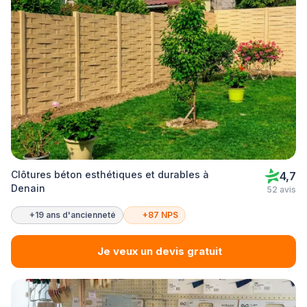
Clôtures béton esthétiques et durables à
4,7
Denain
52 avis
+19 ans d'ancienneté
+87 NPS
Je veux un devis gratuit