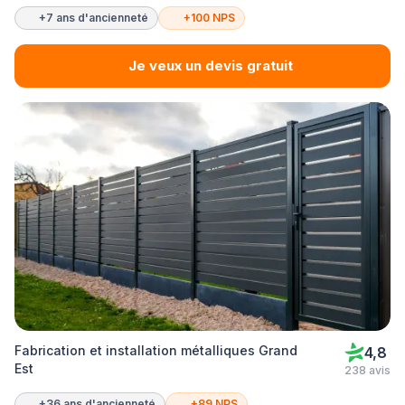
+7 ans d'ancienneté
+100 NPS
Je veux un devis gratuit
Fabrication et installation métalliques Grand
4,8
Est
238 avis
+36 ans d'ancienneté
+89 NPS