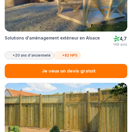
Solutions d'aménagement extérieur en Alsace
4,7
148 avis
+20 ans d'ancienneté
+82 NPS
Je veux un devis gratuit