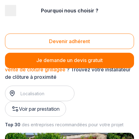
Pourquoi nous choisir ?
Accueil
/
Aménagement extérieur
/
Clôture
/
vente de clôture
/
vente de clôture grillagée
Vente de clôture grillagée
Devenir adhérent
Je demande un devis gratuit
vente de clôture grillagée
? Trouvez votre installateur
de clôture à proximité
Voir par prestation
Top 30
des entreprises recommandées pour votre projet