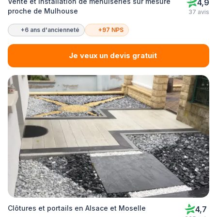
Vente et installation de menuiseries sur mesure
4,9
proche de Mulhouse
37 avis
+6 ans d'ancienneté
+97 NPS
Je veux un devis gratuit
Clôtures et portails en Alsace et Moselle
4,7