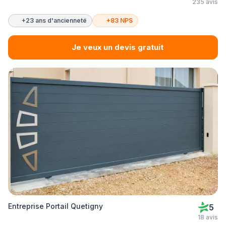
235 avis
+23 ans d'ancienneté
+83 NPS
Je veux un devis gratuit
Entreprise Portail Quetigny
5
18 avis