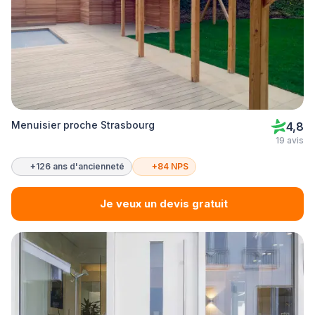
Menuisier proche Strasbourg
4,8
19 avis
+126 ans d'ancienneté
+84 NPS
Je veux un devis gratuit