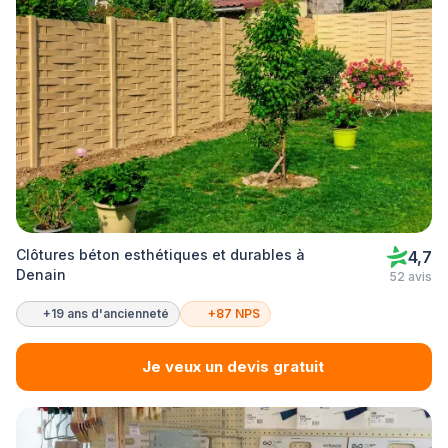
Clôtures béton esthétiques et durables à
4,7
Denain
52 avis
+19 ans d'ancienneté
+87 NPS
Je veux un devis gratuit