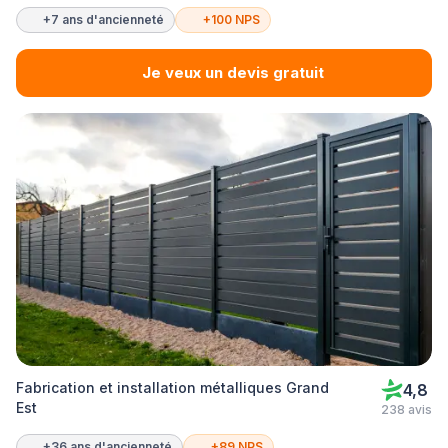
+7 ans d'ancienneté
+100 NPS
Je veux un devis gratuit
Fabrication et installation métalliques Grand
4,8
Est
238 avis
+36 ans d'ancienneté
+89 NPS