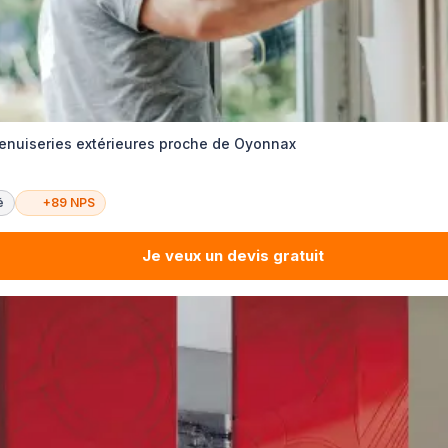
nuiseries extérieures proche de Oyonnax
é
+89 NPS
Je veux un devis gratuit