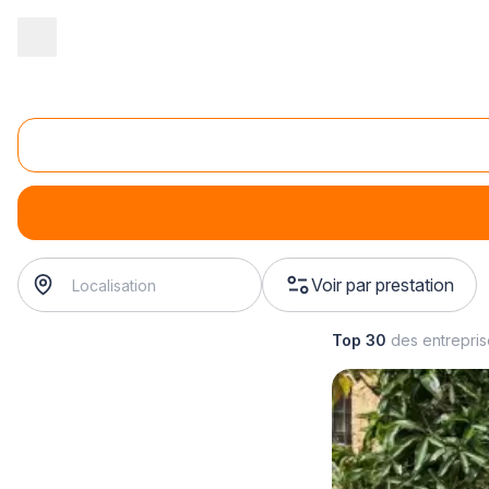
Accueil
/
Second œuvre
/
Menuiserie
/
vente de porte de garage
Vente de porte de garage bois
vente de porte de garage bois
? Trouvez votre menuisier
Voir par prestation
Top 30
des entrepri