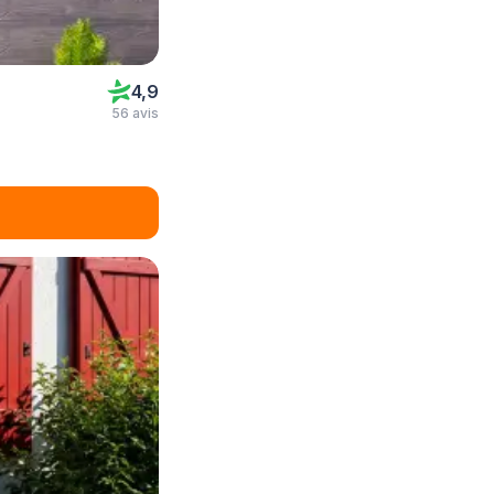
4,9
56 avis