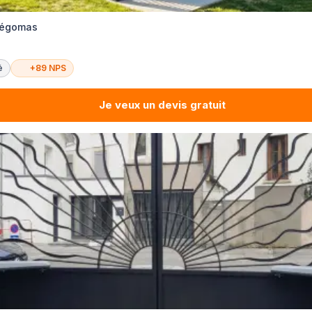
 Pégomas
é
+89 NPS
Je veux un devis gratuit