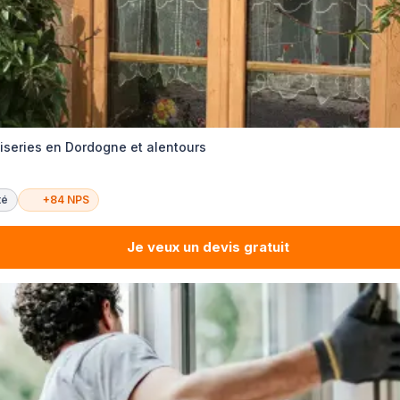
iseries en Dordogne et alentours
té
+84 NPS
Je veux un devis gratuit