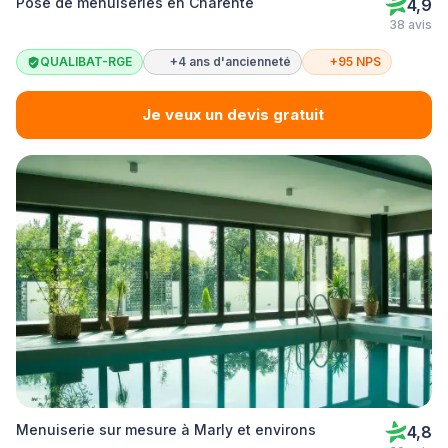
Pose de menuiseries en Charente
4,9
38 avis
QUALIBAT-RGE
+4 ans d'ancienneté
+95 NPS
Je veux un devis gratuit
Menuiserie sur mesure à Marly et environs
4,8