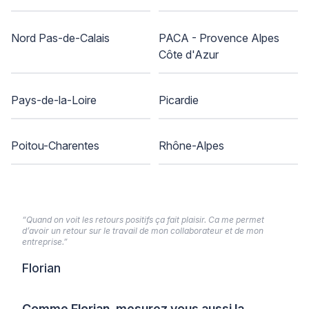
Nord Pas-de-Calais
PACA - Provence Alpes
Côte d'Azur
Pays-de-la-Loire
Picardie
Poitou-Charentes
Rhône-Alpes
“Quand on voit les retours positifs ça fait plaisir. Ca me permet
d’avoir un retour sur le travail de mon collaborateur et de mon
entreprise.”
Florian
Comme Florian, mesurez vous aussi la