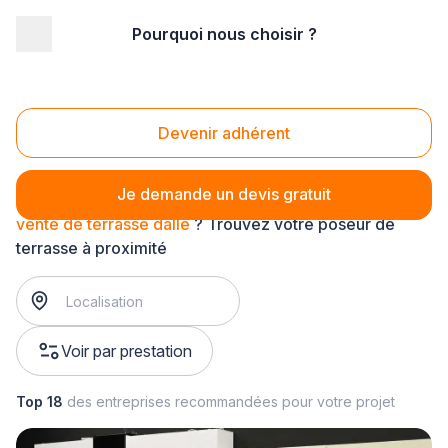
Pourquoi nous choisir ?
Accueil
/
Aménagement extérieur
/
Terrasse
/
vente de terrasse
/
vente de terrasse dalle
Vente de terrasse dalle
Devenir adhérent
Je demande un devis gratuit
vente de terrasse dalle
? Trouvez votre poseur de
terrasse à proximité
Voir par prestation
Top 18
des entreprises recommandées pour votre projet