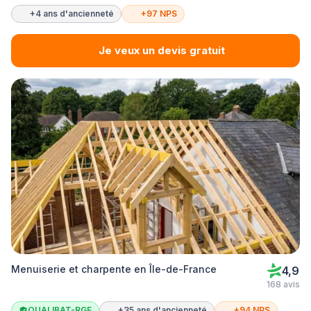
+4 ans d'ancienneté
+97 NPS
Je veux un devis gratuit
Menuiserie et charpente en Île-de-France
4,9
168 avis
QUALIBAT-RGE
+35 ans d'ancienneté
+94 NPS