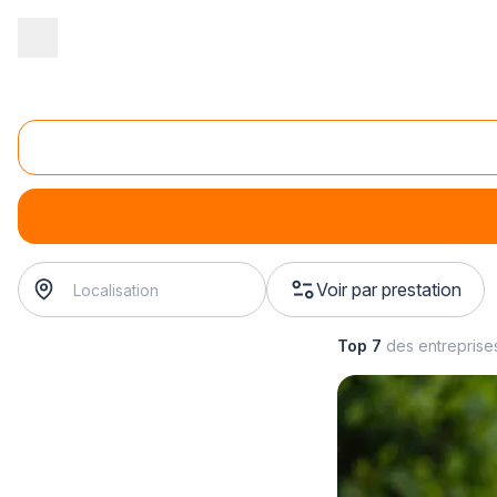
Accueil
/
Magasin - commerce
/
Magasin de vélos électriques
/
V
Vente de vélos électriques urbains
Vente de vélos électriques urbains
Voir par prestation
Top 7
des entreprise