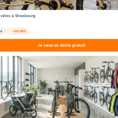
 vélos à Strasbourg
té
+58 NPS
Je veux un devis gratuit