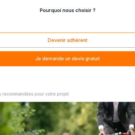
Pourquoi nous choisir ?
ente de vélos électriques
/
Vente de vélos électriques urbains
Devenir adhérent
Je demande un devis gratuit
s recommandées pour votre projet