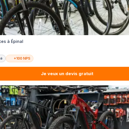
ces à Épinal
té
+100 NPS
Je veux un devis gratuit