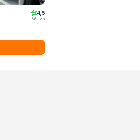
4,6
66 avis