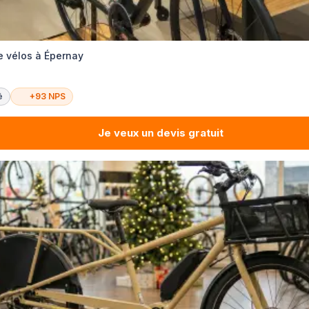
e vélos à Épernay
é
+93 NPS
Je veux un devis gratuit