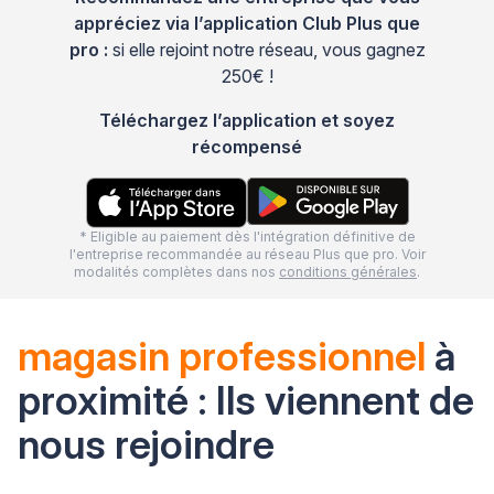
appréciez via l’application Club Plus que
pro :
si elle rejoint notre réseau, vous gagnez
250€ !
Téléchargez l’application et soyez
récompensé
* Eligible au paiement dès l'intégration définitive de
l'entreprise recommandée au réseau Plus que pro. Voir
modalités complètes dans nos
conditions générales
.
magasin professionnel
à
proximité : Ils viennent de
nous rejoindre