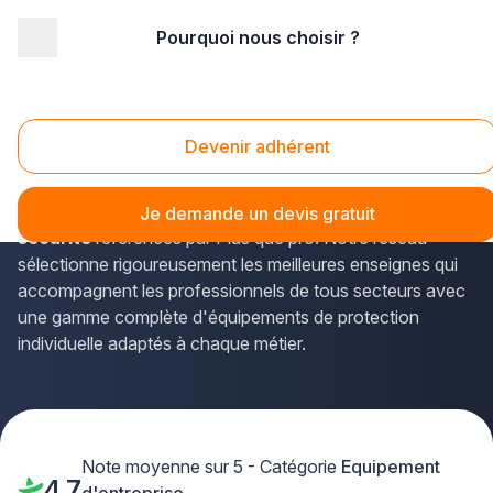
Pourquoi nous choisir ?
Accueil
/
Service aux entreprises
/
Equipement d'entreprise
/
magasin professionnel
Magasin Professionnel
Devenir adhérent
Découvrez les
magasins professionnels spécialisés
dans les vêtements de travail et chaussures de
Je demande un devis gratuit
sécurité
référencés par Plus que pro. Notre réseau
sélectionne rigoureusement les meilleures enseignes qui
accompagnent les professionnels de tous secteurs avec
une gamme complète d'équipements de protection
individuelle adaptés à chaque métier.
Note moyenne sur 5 - Catégorie
Equipement
4,7