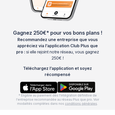
Gagnez 250€* pour vos bons plans !
Recommandez une entreprise que vous
appréciez via l’application Club Plus que
pro :
si elle rejoint notre réseau, vous gagnez
250€ !
Téléchargez l’application et soyez
récompensé
* Eligible au paiement dès l'intégration définitive de
l'entreprise recommandée au réseau Plus que pro. Voir
modalités complètes dans nos
conditions générales
.