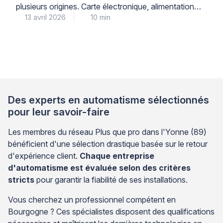
plusieurs origines. Carte électronique, alimentation
13 avril 2026
10 min
électrique, accessoires de sécurité ou moteur :
identifier la source du problème évite des
remplacements inutiles et coûteux. Cette démarche
de diagnostic méthodique s’inspire des pratiques
professionnelles en automatisme. Elle permet de
cibler précisément l’élément défaillant avant toute
intervention. Adopter cette approche vous […]
Des experts en automatisme sélectionnés
pour leur savoir-faire
Les membres du réseau Plus que pro dans l'Yonne (89)
bénéficient d'une sélection drastique basée sur le retour
d'expérience client.
Chaque entreprise
d'automatisme est évaluée selon des critères
stricts
pour garantir la fiabilité de ses installations.
Vous cherchez un professionnel compétent en
Bourgogne ? Ces spécialistes disposent des qualifications