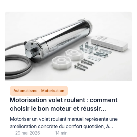
Automatisme - Motorisation
Motorisation volet roulant : comment
choisir le bon moteur et réussir
l’installation
Motoriser un volet roulant manuel représente une
amélioration concrète du confort quotidien, à
29 mai 2026
14 min
condition de sélectionner un moteur parfaitement