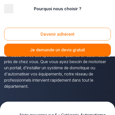
Pourquoi nous choisir ?
Accueil
/
Second œuvre
/
Automatisme - motorisation
/
Bourgogne
/
Yonne
Automatisme Yonne (89)
Devenir adhérent
Vous recherchez une
entreprise d'automatisation
fiable dans l'Yonne
? La solution Plus que pro vous met
Je demande un devis gratuit
en relation avec des spécialistes qualifiés en automatisme
près de chez vous. Que vous ayez besoin de motoriser
un portail, d'installer un système de domotique ou
d'automatiser vos équipements, notre réseau de
professionnels intervient rapidement dans tout le
département.