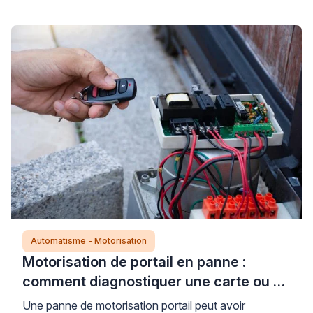
sur l’origine du dysfonctionnement : alimentation
défectueuse, problème de motorisation, défaut de
détection ou erreur de programmation. Avant toute
intervention technique, plusieurs vérifications simples
et sécurisées permettent d’identifier si le problème
relève […]
Automatisme - Motorisation
Motorisation de portail en panne :
comment diagnostiquer une carte ou un
moteur défectueux ?
Une panne de motorisation portail peut avoir