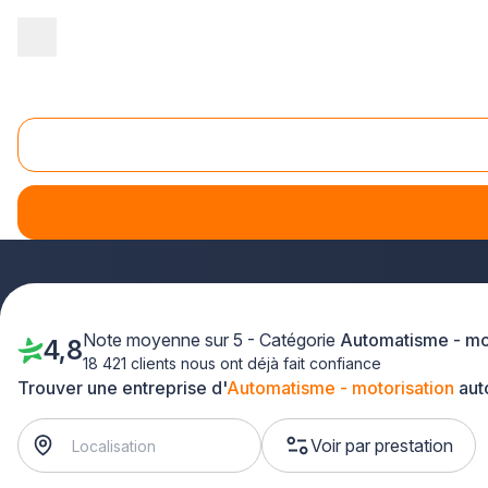
Accueil
/
Second œuvre
/
Automatisme - motorisation
/
Languedoc
Automatisme Beaucaire (30300)
Vous recherchez un spécialiste en
automatisme
à Beaucair
d'automatisation. Que vous ayez besoin d'installer un porta
intervient rapidement dans le Gard.
Note moyenne sur 5 - Catégorie
Automatisme - mo
4,8
18 421 clients nous ont déjà fait confiance
Trouver une entreprise d'
Automatisme - motorisation
aut
Voir par prestation