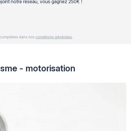
 rejoint notre réseau, vous gagnez 250€ !
és complètes dans nos
conditions générales
.
isme - motorisation