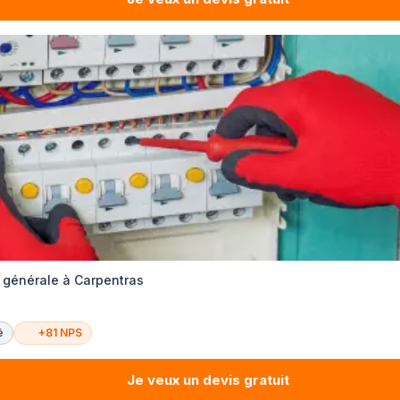
é générale à Carpentras
é
+81 NPS
Je veux un devis gratuit