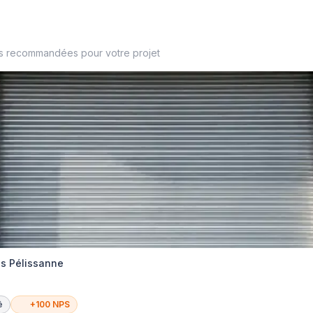
es recommandées pour votre projet
es Pélissanne
é
+100 NPS