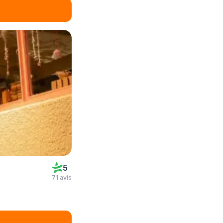
5
71 avis