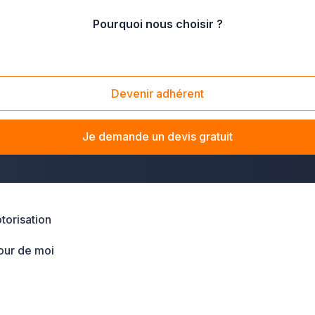
Pourquoi nous choisir ?
-Roussillon
/
Gard
/
Beaucaire (30300)
Devenir adhérent
e ? La solution Plus que pro vous met en relation avec les pro
il motorisé, d'automatiser votre système de chauffage ou d'éq
Je demande un devis gratuit
torisation
our de moi