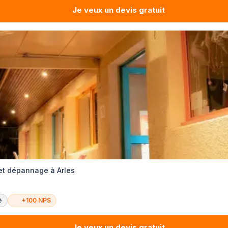
Je veux un devis gratuit
 et dépannage à Arles
é
+100 NPS
Je veux un devis gratuit