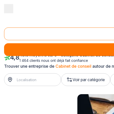
Accueil
/
Service aux entreprises
/
Cabinet de conseil
/
Bourgogn
Cabinet de conseil Yonne (89)
Note moyenne sur 5 - Catégorie
Cabinet de consei
4,8
1 464 clients nous ont déjà fait confiance
Trouver une entreprise de
Cabinet de conseil
autour de 
Voir par catégorie