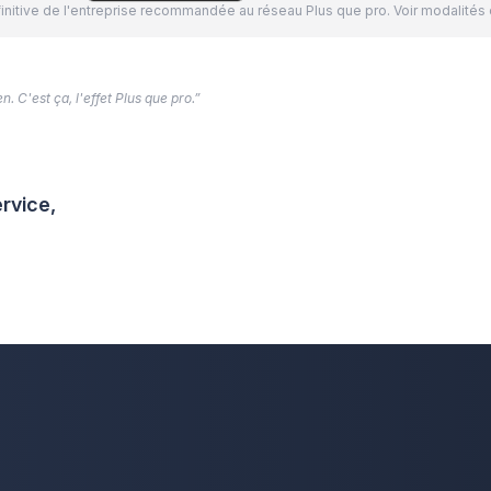
définitive de l'entreprise recommandée au réseau Plus que pro. Voir modalit
. C'est ça, l'effet Plus que pro.”
rvice,