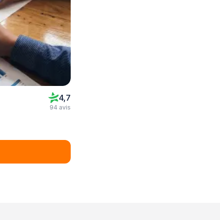
4,7
94 avis