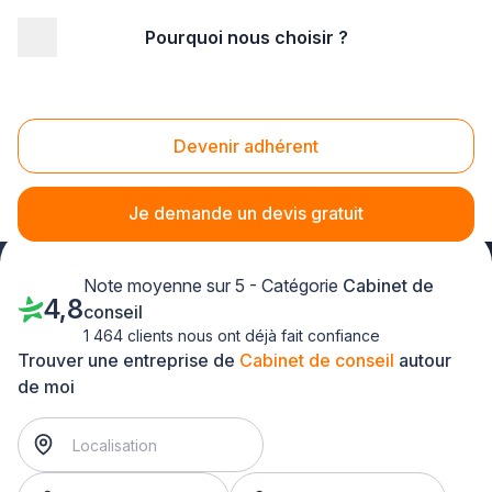
Pourquoi nous choisir ?
Accueil
/
Service aux entreprises
/
Cabinet de conseil
/
PACA - Provence Alpes Côte d'Azur
Cabinet de conseil PACA - Provence Alpes Côte
Devenir adhérent
d'Azur
Je demande un devis gratuit
Note moyenne sur 5 - Catégorie
Cabinet de
4,8
conseil
1 464 clients nous ont déjà fait confiance
Trouver une entreprise de
Cabinet de conseil
autour
de moi