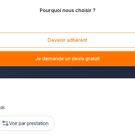
Pourquoi nous choisir ?
ute-Savoie
Devenir adhérent
t de cheminée ou de poêle en Haute-Savoie ? La solution Plus 
les-Bains, en passant par Annemasse et Cluses, ces experts in
Je demande un devis gratuit
 au bois.
e
oi
Voir par prestation