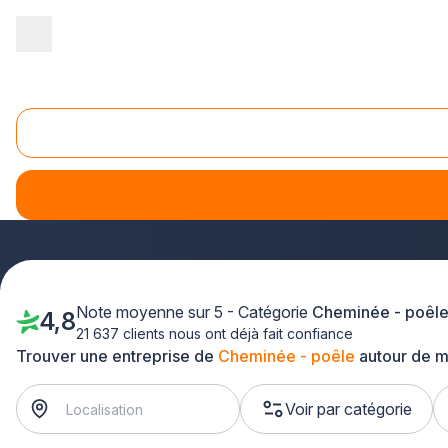
Accueil
/
Second œuvre
/
Cheminée - poêle
/
Rhône-Alpes
/
Ha
Cheminee poêle Haute-Savoie (74)
Vous recherchez un professionnel qualifié pour votre proje
de confiance
dans votre département. De Annecy à Thonon-
l'entretien ou la réparation de vos équipements de chauffage
Note moyenne sur 5 - Catégorie
Cheminée - poêl
4,8
21 637 clients nous ont déjà fait confiance
Trouver une entreprise de
Cheminée - poêle
autour de m
Voir par catégorie