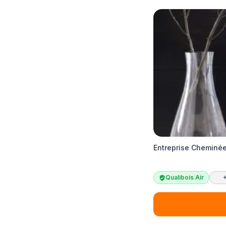
Entreprise Cheminée
Qualibois Air