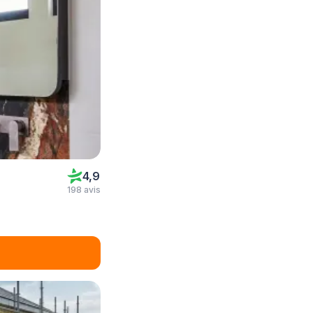
4,9
198 avis