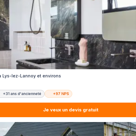
 Lys-lez-Lannoy et environs
+31 ans d'ancienneté
+97 NPS
Je veux un devis gratuit