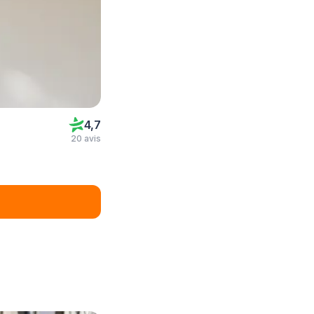
4,7
20 avis