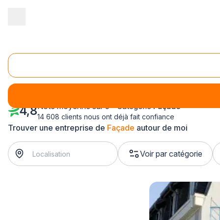
Accueil
/
Second œuvre
/
Façade
/
Nord Pas-de-Calais
/
Nord
/
Façade La Bassée (59480)
Note moyenne sur 5 - Catégorie
Façade
4,8
14 608 clients nous ont déjà fait confiance
Trouver une entreprise de
Façade
autour de moi
Voir par catégorie