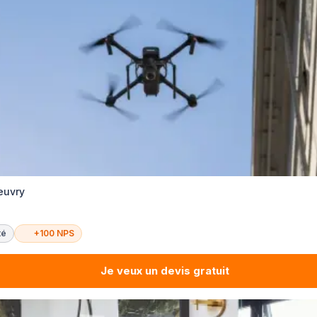
euvry
té
+100 NPS
Je veux un devis gratuit