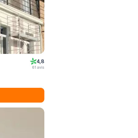
4,8
61 avis