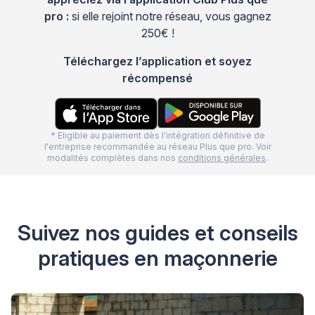
pro :
si elle rejoint notre réseau, vous gagnez
250€ !
Téléchargez l’application et soyez
récompensé
* Eligible au paiement dès l'intégration définitive de
l'entreprise recommandée au réseau Plus que pro. Voir
modalités complètes dans nos
conditions générales
.
Suivez nos guides et conseils
pratiques en maçonnerie