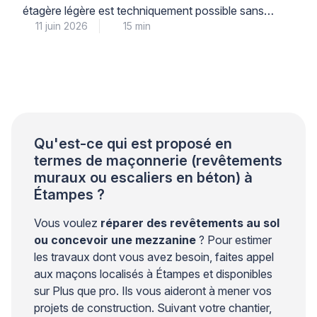
étagère légère est techniquement possible sans
11 juin 2026
15 min
risque structurel, à condition de respecter
scrupuleusement les limites de diamètre, de
profondeur et de charge, et d’utiliser le matériel
adapté à la nature du support. Cette intervention
courante demande néanmoins une compréhension
précise de la différence entre une […]
Qu'est-ce qui est proposé en
termes de maçonnerie (revêtements
muraux ou escaliers en béton) à
Étampes ?
Vous voulez
réparer des revêtements au sol
ou concevoir une mezzanine
? Pour estimer
les travaux dont vous avez besoin, faites appel
aux maçons localisés à Étampes et disponibles
sur Plus que pro. Ils vous aideront à mener vos
projets de construction. Suivant votre chantier,