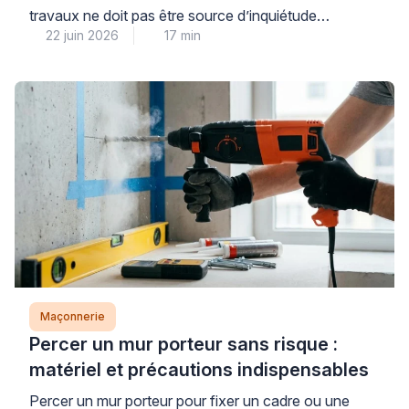
travaux ne doit pas être source d’inquiétude
22 juin 2026
17 min
immédiate : dans la majorité des cas, il s’agit d’une
réservation technique ou d’un défaut mineur de
coulage parfaitement réparable. La première étape
consiste à identifier avec méthode la nature de votre
dalle et l’origine du trou, car cette […]
Maçonnerie
Percer un mur porteur sans risque :
matériel et précautions indispensables
Percer un mur porteur pour fixer un cadre ou une