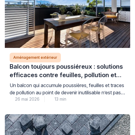
Aménagement extérieur
Balcon toujours poussiéreux : solutions
efficaces contre feuilles, pollution et
saletés (sans fermer entièrement)
Un balcon qui accumule poussières, feuilles et traces
de pollution au point de devenir inutilisable n’est pas
26 mai 2026
13 min
une fatalité : des solutions concrètes existent pour
retrouver un espace extérieur agréable, sans
nécessairement recourir à une fermeture totale qui
transformerait votre balcon en véranda. La clé réside
dans l’identification précise de la source