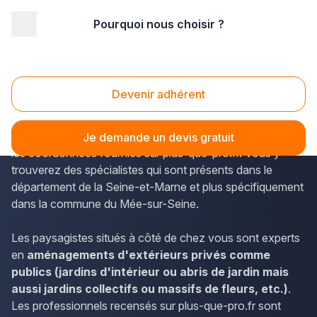
Pourquoi nous choisir ?
Accueil
/
Aménagement extérieur
/
Paysagiste
/
Ile-de-France
/
Seine-et-Marne
/
Le Mée-sur-Seine (77350)
Paysagiste Le Mée-sur-Seine (77350)
Devenir adhérent
Les informations concernant les prestations des
paysagistes en Île-de-France sont disponibles en utilisant
Je demande un devis gratuit
les coordonnées fournies sur plus-que-pro.fr. Vous y
trouverez des spécialistes qui sont présents dans le
département de la Seine-et-Marne et plus spécifiquement
dans la commune du Mée-sur-Seine.
Les paysagistes situés à côté de chez vous sont experts
en
aménagements d'extérieurs privés comme
publics (jardins d'intérieur ou abris de jardin mais
aussi jardins collectifs ou massifs de fleurs, etc.)
.
Les professionnels recensés sur plus-que-pro.fr sont