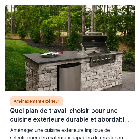
transformation réussie nécessite une planification
rigoureuse et le respect de techniques éprouvées.
Les professionnels qualifiés vous accompagnent
dans ces travaux pour garantir un résultat pérenne.
Installer un […]
Aménagement extérieur
Quel plan de travail choisir pour une
cuisine extérieure durable et abordable
?
Aménager une cuisine extérieure implique de
sélectionner des matériaux capables de résister aux