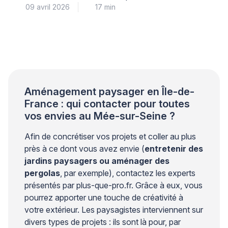
09 avril 2026
17 min
contraintes climatiques. Le plan de travail doit
supporter les variations de température, l’humidité et
les chocs thermiques liés à l’usage d’une plancha ou
d’un barbecue. Cette surface subit des agressions
quotidiennes qui nécessitent une attention
particulière lors du choix. Pour votre sérénité, […]
Aménagement paysager en Île-de-
France : qui contacter pour toutes
vos envies au Mée-sur-Seine ?
Afin de concrétiser vos projets et coller au plus
près à ce dont vous avez envie (
entretenir des
jardins paysagers ou aménager des
pergolas
, par exemple), contactez les experts
présentés par plus-que-pro.fr. Grâce à eux, vous
pourrez apporter une touche de créativité à
votre extérieur. Les paysagistes interviennent sur
divers types de projets : ils sont là pour, par