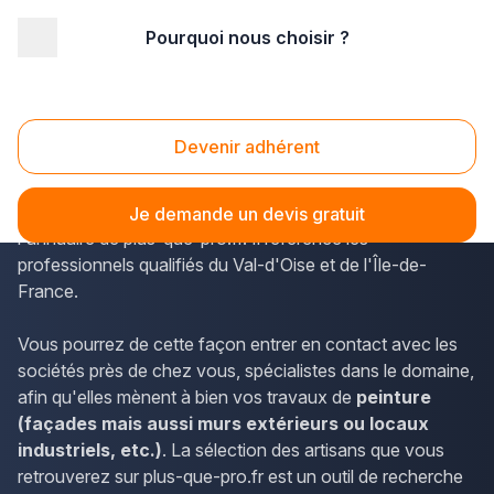
Pourquoi nous choisir ?
Accueil
/
Second œuvre
/
Peinture
/
Ile-de-France
/
Val d'Oise
/
Fosses (95470)
Peinture Fosses (95470)
Devenir adhérent
Si vous désirez trouver des peintres en bâtiment qui
effectuent des travaux à Fosses, vous pouvez parcourir
Je demande un devis gratuit
l'annuaire de plus-que-pro.fr. Il référence les
professionnels qualifiés du Val-d'Oise et de l'Île-de-
France.
Vous pourrez de cette façon entrer en contact avec les
sociétés près de chez vous, spécialistes dans le domaine,
afin qu'elles mènent à bien vos travaux de
peinture
(façades mais aussi murs extérieurs ou locaux
industriels, etc.)
. La sélection des artisans que vous
retrouverez sur plus-que-pro.fr est un outil de recherche