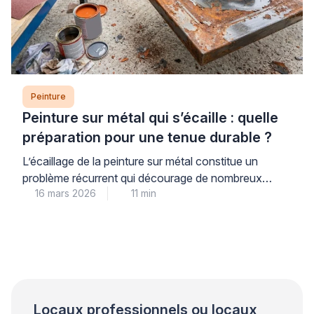
Peinture
Peinture sur métal qui s’écaille : quelle
préparation pour une tenue durable ?
L’écaillage de la peinture sur métal constitue un
problème récurrent qui décourage de nombreux
16 mars 2026
11 min
propriétaires. Ce phénomène trouve son origine dans
une préparation insuffisante du support plutôt que
dans la qualité du produit utilisé. Les professionnels
qualifiés le constatent régulièrement lors de leurs
interventions. Une approche méthodique garantit
pourtant une tenue durable et évite les […]
Locaux professionnels ou locaux