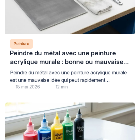
Peinture
Peindre du métal avec une peinture
acrylique murale : bonne ou mauvaise
idée ?
Peindre du métal avec une peinture acrylique murale
est une mauvaise idée qui peut rapidement
18 mai 2026
12 min
compromettre la durabilité et l’esthétique de vos
travaux. Les peintures murales classiques, conçues
pour les surfaces poreuses comme le plâtre, n’offrent
ni l’adhérence ni la protection anticorrosion
nécessaires aux supports métalliques, exposant ainsi
votre installation à l’écaillage et à la […]