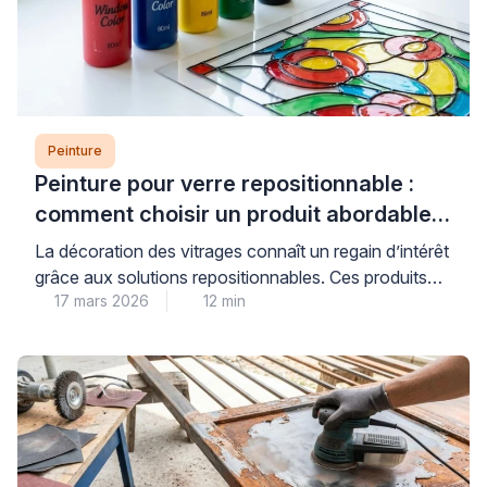
Peinture
Peinture pour verre repositionnable :
comment choisir un produit abordable
et de qualité
La décoration des vitrages connaît un regain d’intérêt
grâce aux solutions repositionnables. Ces produits
17 mars 2026
12 min
permettent de personnaliser fenêtres et miroirs sans
engagement permanent. Les consommateurs
recherchent des alternatives économiques aux
vitraux traditionnels. Les peintures pour verre offrent
cette flexibilité tout en préservant la luminosité
naturelle. Cependant, le choix du bon produit
nécessite une compréhension des […]