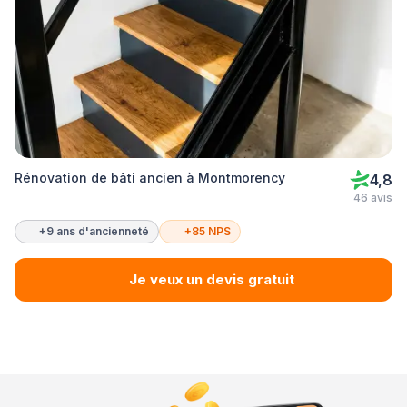
Rénovation de bâti ancien à Montmorency
4,8
46 avis
+9 ans d'ancienneté
+85 NPS
Je veux un devis gratuit