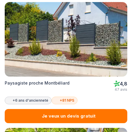
Paysagiste proche Montbéliard
4,8
47 avis
+6 ans d'ancienneté
+81 NPS
Je veux un devis gratuit