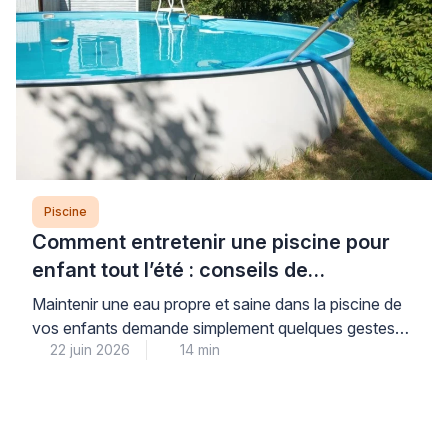
Piscine
Comment entretenir une piscine pour
enfant tout l’été : conseils de
professionnel
Maintenir une eau propre et saine dans la piscine de
vos enfants demande simplement quelques gestes
22 juin 2026
14 min
réguliers mais faciles à intégrer dans votre routine
estivale. Cette attention quotidienne vous garantit la
sérénité : vos enfants profitent d’une baignade sans
risque tout l’été, dans une eau cristalline et
parfaitement contrôlée. Les professionnels du