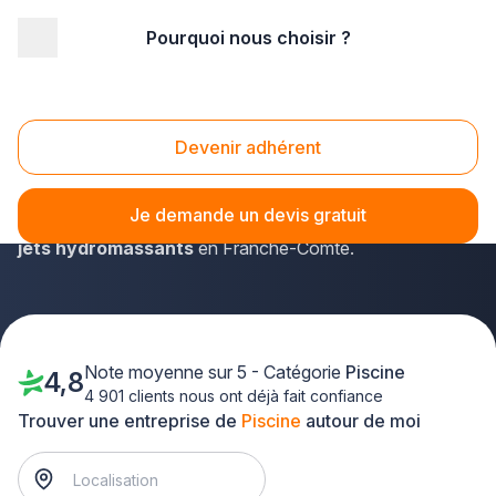
Pourquoi nous choisir ?
Accueil
/
Aménagement extérieur
/
Piscine
/
Franche-Comté
Piscine Franche-Comté
Devenir adhérent
Facilitez votre recherche de piscinistes avec plus-que-
pro.fr : en un instant, vous dénicherez quelqu'un capable
Je demande un devis gratuit
de
placer des échelles de piscine ou installer des
jets hydromassants
en Franche-Comté.
Note moyenne sur 5 - Catégorie
Piscine
4,8
4 901 clients nous ont déjà fait confiance
Trouver une entreprise de
Piscine
autour de moi