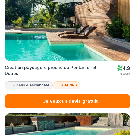
Création paysagère proche de Pontarlier et
4,9
Doubs
53 avis
+3 ans d'ancienneté
+94 NPS
Je veux un devis gratuit