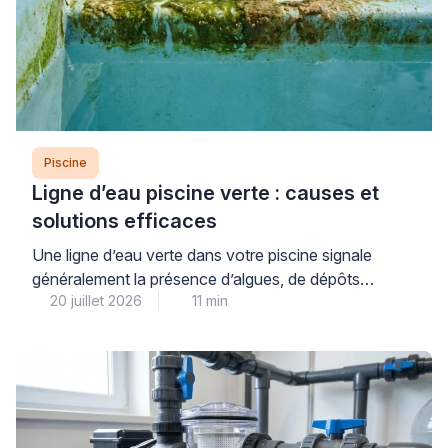
Piscine
Ligne d’eau piscine verte : causes et
solutions efficaces
Une ligne d’eau verte dans votre piscine signale
généralement la présence d’algues, de dépôts
20 juillet 2026
11 min
organiques ou de résidus calcaires qui se fixent à la
surface du revêtement au niveau de la flottaison. Ce
problème courant, aussi inesthétique qu’il puisse
paraître, se traite efficacement à condition d’identifier
précisément sa nature et d’adopter une méthode
progressive adaptée […]