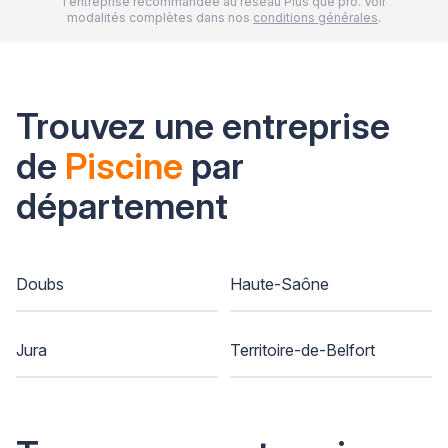
l'entreprise recommandée au réseau Plus que pro. Voir
modalités complètes dans nos
conditions générales
.
Trouvez une entreprise
de
Piscine
par
département
Doubs
Haute-Saône
Jura
Territoire-de-Belfort