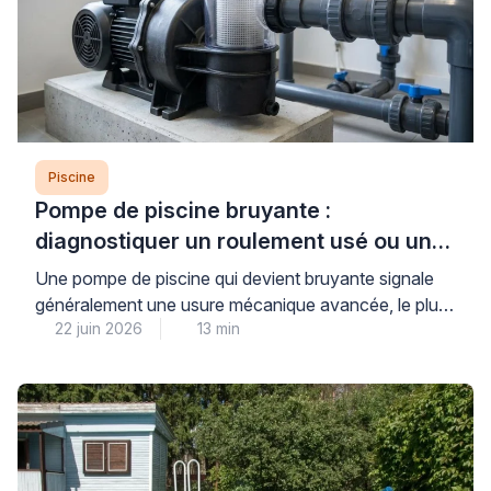
Piscine
Pompe de piscine bruyante :
diagnostiquer un roulement usé ou un
défaut mécanique
Une pompe de piscine qui devient bruyante signale
généralement une usure mécanique avancée, le plus
22 juin 2026
13 min
souvent au niveau des roulements, ou un défaut
d’amorçage créant une cavitation dommageable pour
l’ensemble du système de filtration. Cette situation,
fréquente après plusieurs saisons d’utilisation,
nécessite un diagnostic rapide pour éviter une
détérioration complète du moteur et préserver la […]