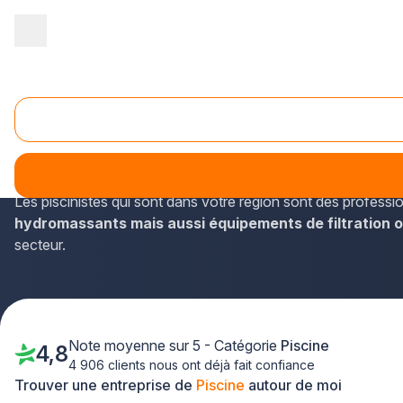
Accueil
/
Aménagement extérieur
/
Piscine
/
Bretagne
/
Ille-et-Vi
Piscine Bruz (35170)
Vous menez à bien des travaux à Bruz ? En quelques secondes 
Vilaine et en Bretagne.
Les piscinistes qui sont dans votre région sont des profess
hydromassants mais aussi équipements de filtration ou
secteur.
Note moyenne sur 5 - Catégorie
Piscine
4,8
4 906 clients nous ont déjà fait confiance
Trouver une entreprise de
Piscine
autour de moi