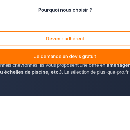
Pourquoi nous choisir ?
laine
/
Bruz (35170)
Devenir adhérent
à peine sur plus-que-pro.fr, vous pouvez trouver la liste des p
Je demande un devis gratuit
ionnels chevronnés. Ils vous proposent une offre en
aménageme
 échelles de piscine, etc.)
. La sélection de plus-que-pro.fr