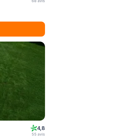
68 avis
4,8
55 avis