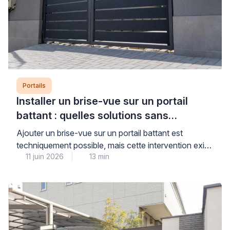
Portails
Installer un brise-vue sur un portail
battant : quelles solutions sans
aggraver l’affaissement ?
Ajouter un brise-vue sur un portail battant est
techniquement possible, mais cette intervention exige
11 juin 2026
13 min
un diagnostic préalable rigoureux pour ne pas
aggraver un affaissement existant ou fragiliser une
structure déjà sollicitée. La prise au vent et le poids
supplémentaire constituent les deux facteurs
aggravants principaux, particulièrement sur des
gonds fatigués ou des poteaux mal scellés. […]