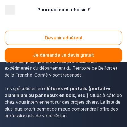
Pourquoi nous choisir ?
Accueil
/
Aménagement extérieur
/
Portail
/
Franche-Comté
/
Territoire-de-Belfort
/
Belfort (90000)
Portail Belfort (90000)
Devenir adhérent
Afin de trouver les coordonnées des poseurs de clôtures
et portails accessibles à Belfort, vous pouvez vous
Je demande un devis gratuit
rendre sur plus-que-pro.fr. Les professionnels
expérimentés du département du Territoire de Belfort et
de la Franche-Comté y sont recensés.
Les spécialistes en
clôtures et portails (portail en
aluminium ou panneaux en bois, etc.)
situés à côté de
chez vous interviennent sur des projets divers. La liste de
plus-que-pro.fr permet de mieux comprendre l'offre des
professionnels de votre région.