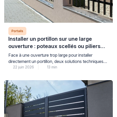
Portails
Installer un portillon sur une large
ouverture : poteaux scellés ou piliers
maçonnés ?
Face à une ouverture trop large pour installer
directement un portillon, deux solutions techniques
22 juin 2026
13 min
s’offrent à vous : le scellement de poteaux ou la
maçonnerie de piliers pour réduire l’espace. Cette
décision conditionne directement la stabilité, la
durabilité et la sécurité de votre installation sur le long
terme. Pour faire le bon choix, il convient […]