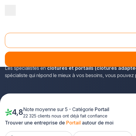
Accueil
/
Aménagement extérieur
/
Portail
/
Nord Pas-de-Calais
/
Portail Saint-Amand-les-Eaux (59230)
Plus-que-pro.fr est un répertoire qui sert à trouver les inf
Nord (Nord-Pas-de-Calais).
Les spécialistes en
clôtures et portails (clôtures adapté
spécialiste qui répond le mieux à vos besoins, vous pouvez p
Note moyenne sur 5 - Catégorie
Portail
4,8
22 325 clients nous ont déjà fait confiance
Trouver une entreprise de
Portail
autour de moi