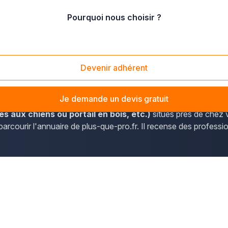
Pourquoi nous choisir ?
Nord
/
Saint-Amand-les-Eaux (59230)
Devenir adhérent
ormations de contact des professionnels de Saint-Amand-les-Eau
Je demande un devis gratuit
es aux chiens ou portail en bois, etc.)
situés près de chez v
arcourir l'annuaire de plus-que-pro.fr. Il recense des profess