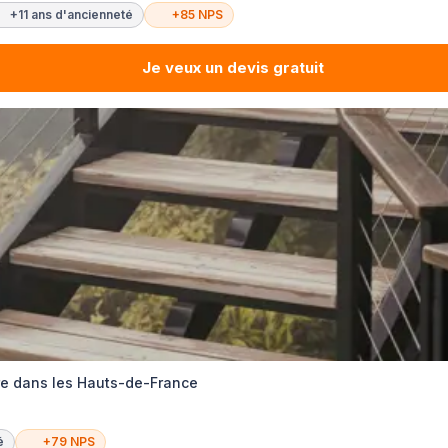
+11 ans d'ancienneté
+85 NPS
Je veux un devis gratuit
re dans les Hauts-de-France
é
+79 NPS