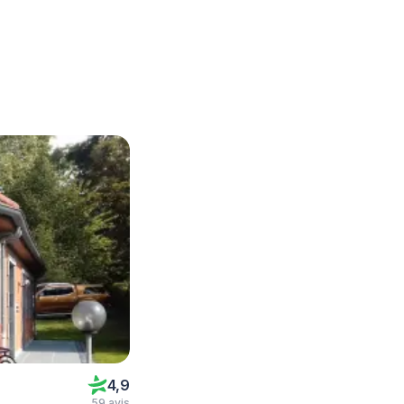
4,9
59 avis