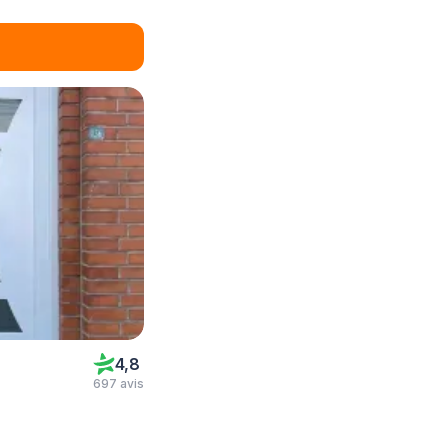
4,8
697 avis