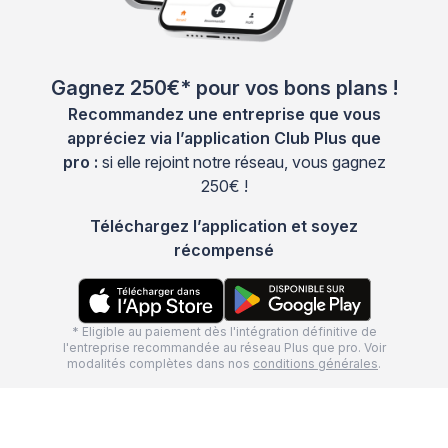
Gagnez 250€* pour vos bons plans !
Recommandez une entreprise que vous
appréciez via l’application Club Plus que
pro :
si elle rejoint notre réseau, vous gagnez
250€ !
Téléchargez l’application et soyez
récompensé
* Eligible au paiement dès l'intégration définitive de
l'entreprise recommandée au réseau Plus que pro. Voir
modalités complètes dans nos
conditions générales
.