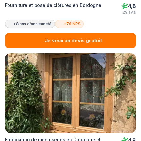
Fourniture et pose de clôtures en Dordogne
4,8
29 avis
+8 ans d'ancienneté
+79 NPS
Je veux un devis gratuit
Fabrication de menuiseries en Dordogne et
4,8