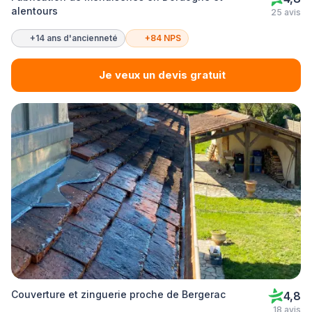
alentours
25 avis
+14 ans d'ancienneté
+84 NPS
Je veux un devis gratuit
Couverture et zinguerie proche de Bergerac
4,8
18 avis