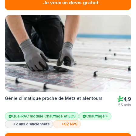
Je veux un devis gratuit
Génie climatique proche de Metz et alentours
4,9
55 avis
QualiPAC module Chauffage et ECS
Chauffage +
+2 ans d'ancienneté
+92 NPS