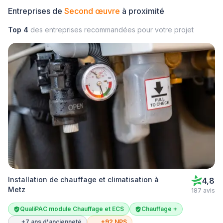
Entreprises de
Second œuvre
à proximité
Top 4
des entreprises recommandées pour votre projet
Installation de chauffage et climatisation à
4,8
Metz
187 avis
QualiPAC module Chauffage et ECS
Chauffage +
+7 ans d'ancienneté
+92 NPS