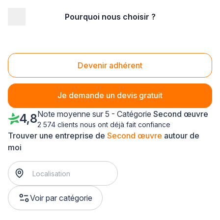
Pourquoi nous choisir ?
Accueil
/
Second œuvre
/
Lorraine
/
Meurthe-et-Moselle
/
Essey-lès-Nancy (54270)
Second œuvre Essey-lès-Nancy (54270)
Devenir adhérent
Je demande un devis gratuit
Note moyenne sur 5 - Catégorie
Second œuvre
4,8
2 574 clients nous ont déjà fait confiance
Trouver une entreprise de
Second œuvre
autour de
moi
Voir par catégorie