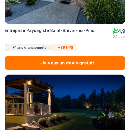
Entreprise Paysagiste Saint-Brevin-les-Pins
4,9
23 avis
+1 ans d'ancienneté
+89 NPS
Je veux un devis gratuit