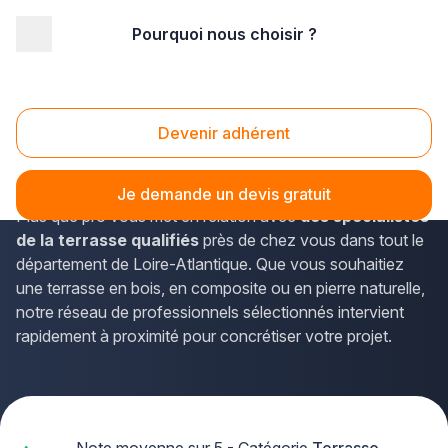
Pourquoi nous choisir ?
Accueil
/
Aménagement extérieur
/
Terrasse
/
Pays-de-la-Loire
/
Loire-Atlantique
/
Guérande (44350)
Terrasse Guérande (44350)
Devenir adhérent
Vous envisagez la création d'une
terrasse
à Guérande
pour profiter pleinement de votre extérieur ? La solution
Je demande un devis gratuit
Plus que pro vous met en relation avec
des spécialistes
de la terrasse qualifiés
près de chez vous dans tout le
département de Loire-Atlantique. Que vous souhaitiez
une terrasse en bois, en composite ou en pierre naturelle,
notre réseau de professionnels sélectionnés intervient
rapidement à proximité pour concrétiser votre projet.