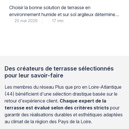
humide ?
Choisir la bonne solution de terrasse en
environnement humide et sur sol argileux détermine la
20 mai 2026
17 min
durabilité de votre installation pour les 10 à 15 années
à venir. Les dalles en grès cérame sur plots réglables
présentent une résistance supérieure à l’humidité
permanente et s’adaptent mieux aux mouvements du
sol argileux que les terrasses en bois, […]
Des créateurs de terrasse sélectionnés
pour leur savoir-faire
Les membres du réseau Plus que pro en Loire-Atlantique
(44) bénéficient d'une sélection drastique basée sur le
retour d'expérience client.
Chaque expert de la
terrasse est évalué selon des critères stricts
pour
garantir des réalisations durables et esthétiques adaptées
au climat de la région des Pays de la Loire.