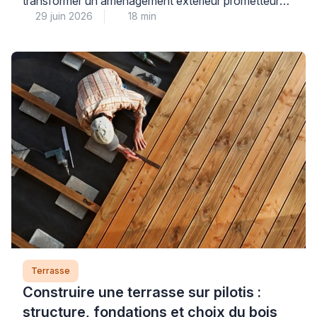
transformer un aménagement extérieur prometteur
29 juin 2026
18 min
en véritable inconfort au quotidien, mais plusieurs
solutions correctives existent pour retrouver une
surface agréable sans nécessairement tout refaire.
Ce défaut résulte généralement d’une mise en œuvre
inadaptée – dosage du désactivant mal calibré,
lavage trop agressif ou choix de granulats inadéquats
[…]
Terrasse
Construire une terrasse sur pilotis :
structure, fondations et choix du bois