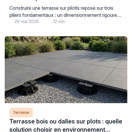
Construire une terrasse sur pilotis repose sur trois
piliers fondamentaux : un dimensionnement rigoureux
26 mai 2026
12 min
de la structure porteuse, des fondations stables
adaptées au terrain, et le choix d’essences de bois
durables répondant aux contraintes d’exposition.
Cette réalisation technique, qui transforme un terrain
en pente ou irrégulier en véritable espace de vie
extérieur, exige une compréhension […]
Terrasse
Terrasse bois ou dalles sur plots : quelle
solution choisir en environnement