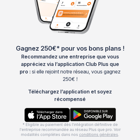
Gagnez 250€* pour vos bons plans !
Recommandez une entreprise que vous
appréciez via l’application Club Plus que
pro :
si elle rejoint notre réseau, vous gagnez
250€ !
Téléchargez l’application et soyez
récompensé
* Eligible au paiement dès l'intégration définitive de
l'entreprise recommandée au réseau Plus que pro. Voir
modalités complètes dans nos
conditions générales
.