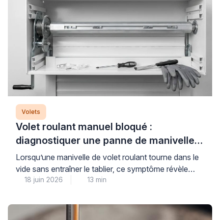
Volets
Volet roulant manuel bloqué :
diagnostiquer une panne de manivelle
ou de treuil
Lorsqu’une manivelle de volet roulant tourne dans le
vide sans entraîner le tablier, ce symptôme révèle
18 juin 2026
13 min
généralement un problème au niveau du treuil ou des
attaches qui relient le mécanisme au tablier. Cette
panne courante nécessite un diagnostic méthodique
pour identifier précisément l’origine du