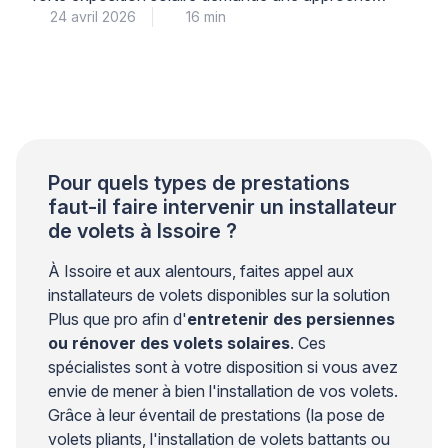
24 avril 2026
16 min
méthodique. Les rayons UV, la chaleur intense et les
variations de température mettent à rude épreuve la
finition. Pour éviter un écaillage prématuré ou une
décoloration rapide, il est nécessaire de respecter un
protocole précis. Un professionnel qualifié saura
adapter chaque […]
Pour quels types de prestations
faut-il faire intervenir un installateur
de volets à Issoire ?
À Issoire et aux alentours, faites appel aux
installateurs de volets disponibles sur la solution
Plus que pro afin d'
entretenir des persiennes
ou rénover des volets solaires
. Ces
spécialistes sont à votre disposition si vous avez
envie de mener à bien l'installation de vos volets.
Grâce à leur éventail de prestations (la pose de
volets pliants, l'installation de volets battants ou