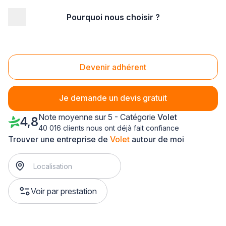
Pourquoi nous choisir ?
Accueil
/
Aménagement extérieur
/
Volet
/
Auvergne
/
Puy-de-Dôme
/
Issoire (63500)
Volet Issoire (63500)
Devenir adhérent
Je demande un devis gratuit
Note moyenne sur 5 - Catégorie
Volet
4,8
40 016 clients nous ont déjà fait confiance
Trouver une entreprise de
Volet
autour de moi
Voir par prestation