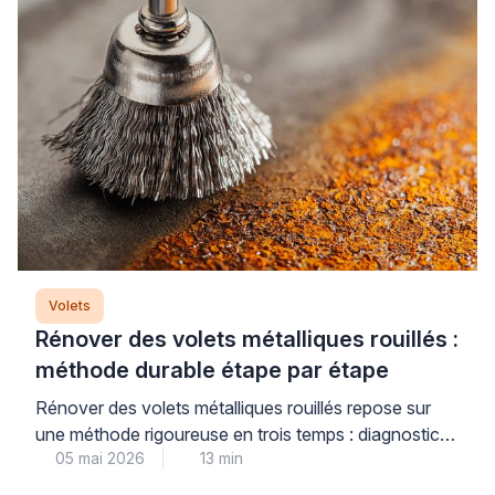
dysfonctionnement et éviter d’aggraver la situation
par une intervention inadaptée. Plus […]
Volets
Rénover des volets métalliques rouillés :
méthode durable étape par étape
Rénover des volets métalliques rouillés repose sur
une méthode rigoureuse en trois temps : diagnostic
05 mai 2026
13 min
précis du niveau de corrosion, décapage adapté au
support, puis traitement antirouille multicouche