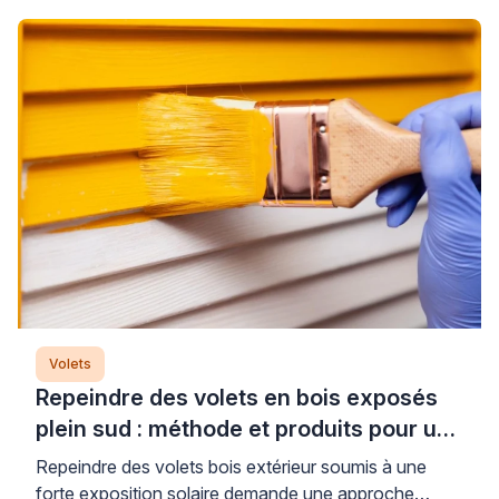
garantissant une protection durable. Cette
intervention technique, menée par un professionnel
qualifié, permet de prolonger significativement la
durée de vie de vos menuiseries métalliques tout en
préservant […]
Volets
Repeindre des volets en bois exposés
plein sud : méthode et produits pour un
résultat durable
Repeindre des volets bois extérieur soumis à une
forte exposition solaire demande une approche