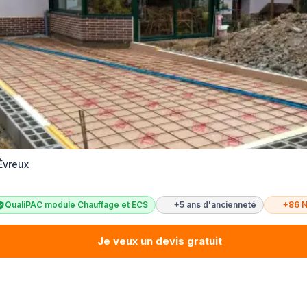
 Évreux
QualiPAC module Chauffage et ECS
+5 ans d'ancienneté
+86 
Je veux un devis gratuit