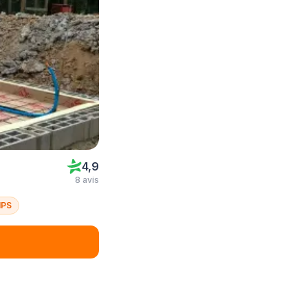
4,9
8 avis
NPS