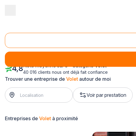
Accueil
/
Aménagement extérieur
/
Volet
/
Haute Normandie
/
Eu
Volet Bernay (27300)
Note moyenne sur 5 - Catégorie
Volet
4,8
40 016 clients nous ont déjà fait confiance
Trouver une entreprise de
Volet
autour de moi
Voir par prestation
Entreprises de
Volet
à proximité