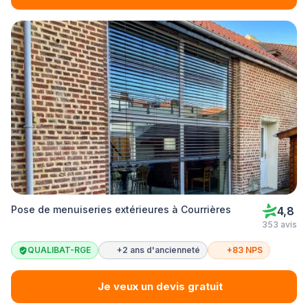
Pose de menuiseries extérieures à Courrières
4,8
353 avis
QUALIBAT-RGE
+2 ans d'ancienneté
+83 NPS
Je veux un devis gratuit