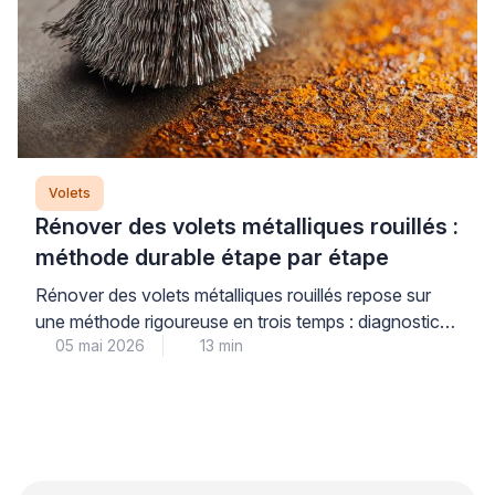
Volets
Rénover des volets métalliques rouillés :
méthode durable étape par étape
Rénover des volets métalliques rouillés repose sur
une méthode rigoureuse en trois temps : diagnostic
05 mai 2026
13 min
précis du niveau de corrosion, décapage adapté au
support, puis traitement antirouille multicouche
garantissant une protection durable. Cette
intervention technique, menée par un professionnel
qualifié, permet de prolonger significativement la
durée de vie de vos menuiseries métalliques tout en