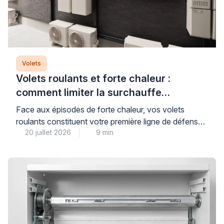
Volets
Volets roulants et forte chaleur :
comment limiter la surchauffe
efficacement
Face aux épisodes de forte chaleur, vos volets
roulants constituent votre première ligne de défense,
20 juillet 2026
9 min
à condition de bien les choisir et de les utiliser
correctement. La clé d’une protection thermique
réellement performante repose sur trois piliers : des
équipements aux matériaux et couleurs adaptés, une
stratégie d’ouverture-fermeture maîtrisée, et souvent
l’association avec des protections […]