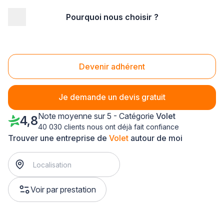
Pourquoi nous choisir ?
Accueil
/
Aménagement extérieur
/
Volet
/
Nord Pas-de-Calais
/
Nord
/
Raismes (59590)
Volet Raismes (59590)
Devenir adhérent
Je demande un devis gratuit
Note moyenne sur 5 - Catégorie
Volet
4,8
40 030 clients nous ont déjà fait confiance
Trouver une entreprise de
Volet
autour de moi
Voir par prestation