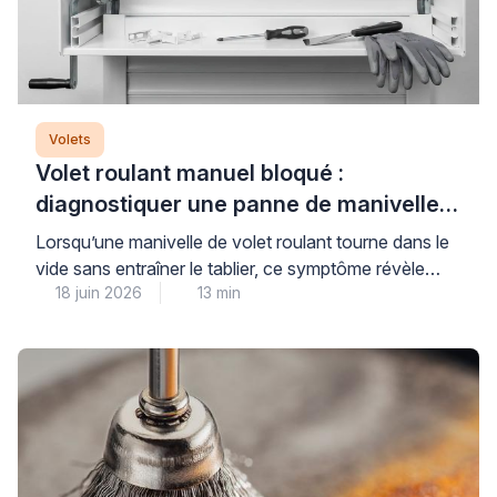
Volets
Volet roulant manuel bloqué :
diagnostiquer une panne de manivelle
ou de treuil
Lorsqu’une manivelle de volet roulant tourne dans le
vide sans entraîner le tablier, ce symptôme révèle
18 juin 2026
13 min
généralement un problème au niveau du treuil ou des
attaches qui relient le mécanisme au tablier. Cette
panne courante nécessite un diagnostic méthodique
pour identifier précisément l’origine du
dysfonctionnement et éviter d’aggraver la situation
par une intervention inadaptée. Plus […]