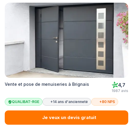
Vente et pose de menuiseries à Brignais
4,7
1987 avis
QUALIBAT-RGE
+14 ans d'ancienneté
+80 NPS
Je veux un devis gratuit