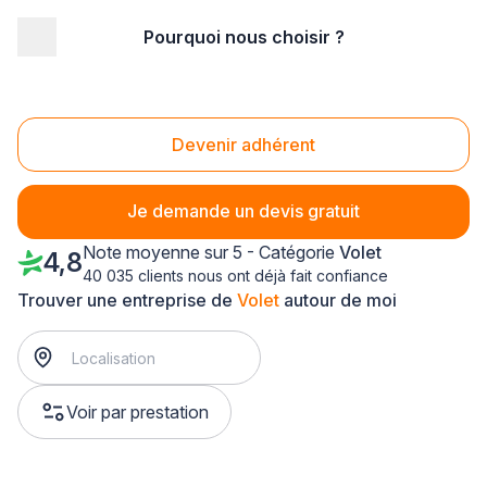
Pourquoi nous choisir ?
Accueil
/
Aménagement extérieur
/
Volet
/
Rhône-Alpes
/
Loire
/
Saint-Just-Saint-Rambert (42170)
Volet Saint-Just-Saint-Rambert (42170)
Devenir adhérent
Je demande un devis gratuit
Note moyenne sur 5 - Catégorie
Volet
4,8
40 035 clients nous ont déjà fait confiance
Trouver une entreprise de
Volet
autour de moi
Voir par prestation