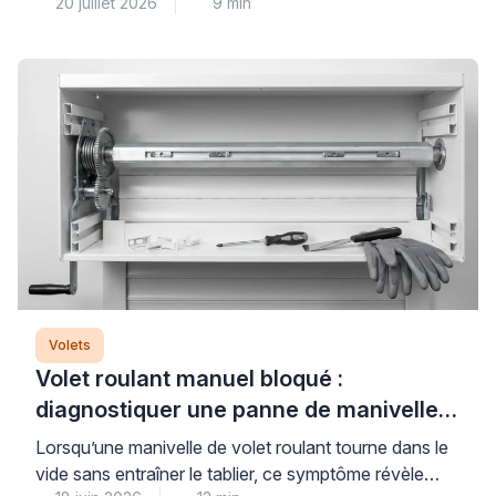
20 juillet 2026
9 min
à condition de bien les choisir et de les utiliser
correctement. La clé d’une protection thermique
réellement performante repose sur trois piliers : des
équipements aux matériaux et couleurs adaptés, une
stratégie d’ouverture-fermeture maîtrisée, et souvent
l’association avec des protections […]
Volets
Volet roulant manuel bloqué :
diagnostiquer une panne de manivelle
ou de treuil
Lorsqu’une manivelle de volet roulant tourne dans le
vide sans entraîner le tablier, ce symptôme révèle