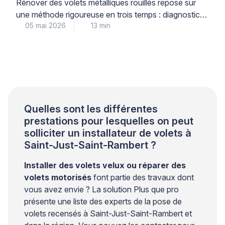
Rénover des volets métalliques rouillés repose sur
une méthode rigoureuse en trois temps : diagnostic
05 mai 2026
13 min
précis du niveau de corrosion, décapage adapté au
support, puis traitement antirouille multicouche
garantissant une protection durable. Cette
intervention technique, menée par un professionnel
qualifié, permet de prolonger significativement la
durée de vie de vos menuiseries métalliques tout en
préservant […]
Quelles sont les différentes
prestations pour lesquelles on peut
solliciter un installateur de volets à
Saint-Just-Saint-Rambert ?
Installer des volets velux ou réparer des
volets motorisés
font partie des travaux dont
vous avez envie ? La solution Plus que pro
présente une liste des experts de la pose de
volets recensés à Saint-Just-Saint-Rambert et