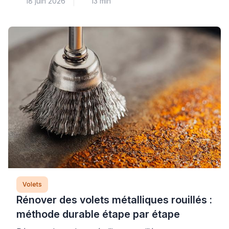
18 juin 2026
13 min
généralement un problème au niveau du treuil ou des
attaches qui relient le mécanisme au tablier. Cette
panne courante nécessite un diagnostic méthodique
pour identifier précisément l’origine du
dysfonctionnement et éviter d’aggraver la situation
par une intervention inadaptée. Plus […]
Volets
Rénover des volets métalliques rouillés :
méthode durable étape par étape