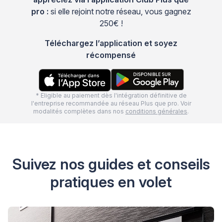
pro :
si elle rejoint notre réseau, vous gagnez
250€ !
Téléchargez l’application et soyez
récompensé
* Eligible au paiement dès l'intégration définitive de
l'entreprise recommandée au réseau Plus que pro. Voir
modalités complètes dans nos
conditions générales
.
Suivez nos guides et conseils
pratiques en volet