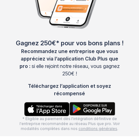
Gagnez 250€* pour vos bons plans !
Recommandez une entreprise que vous
appréciez via l’application Club Plus que
pro :
si elle rejoint notre réseau, vous gagnez
250€ !
Téléchargez l’application et soyez
récompensé
* Eligible au paiement dès l'intégration définitive de
l'entreprise recommandée au réseau Plus que pro. Voir
modalités complètes dans nos
conditions générales
.