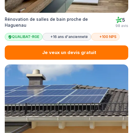
Rénovation de salles de bain proche de
5
Haguenau
98 avis
QUALIBAT-RGE
+16 ans d'ancienneté
+100 NPS
Je veux un devis gratuit