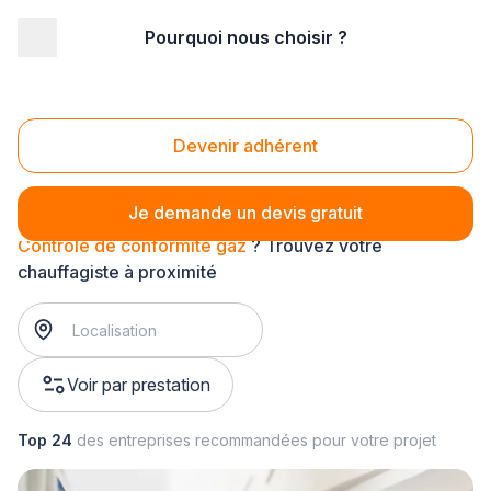
Pourquoi nous choisir ?
Accueil
/
Second œuvre
/
Chauffage
/
Contrôle d'installations gaz
/
Contrôle de conformité gaz
Contrôle de conformité gaz
Devenir adhérent
Je demande un devis gratuit
Contrôle de conformité gaz
? Trouvez votre
chauffagiste à proximité
Voir par prestation
Top 24
des entreprises recommandées pour votre projet