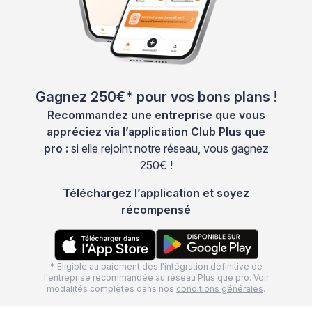
Gagnez 250€* pour vos bons plans !
Recommandez une entreprise que vous
appréciez via l’application Club Plus que
pro :
si elle rejoint notre réseau, vous gagnez
250€ !
Téléchargez l’application et soyez
récompensé
* Eligible au paiement dès l'intégration définitive de
l'entreprise recommandée au réseau Plus que pro. Voir
modalités complètes dans nos
conditions générales
.