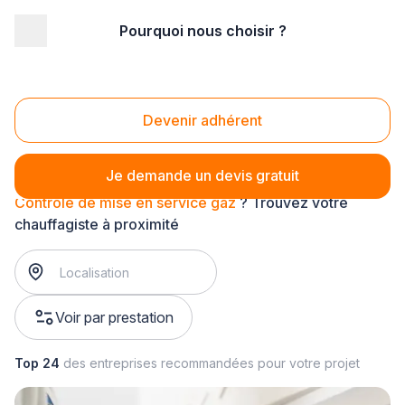
Pourquoi nous choisir ?
Accueil
/
Second œuvre
/
Chauffage
/
Contrôle d'installations gaz
/
Contrôle de mise en service gaz
Contrôle de mise en service gaz
Devenir adhérent
Je demande un devis gratuit
Contrôle de mise en service gaz
? Trouvez votre
chauffagiste à proximité
Voir par prestation
Top 24
des entreprises recommandées pour votre projet