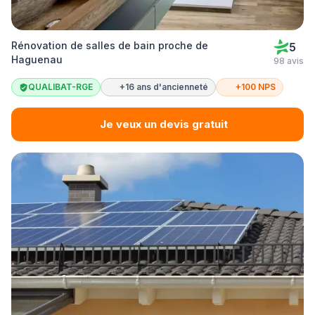
Rénovation de salles de bain proche de
5
Haguenau
98 avis
QUALIBAT-RGE
+16 ans d'ancienneté
+100 NPS
Je veux un devis gratuit